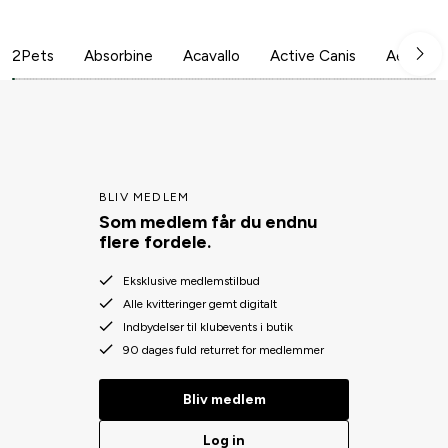
2Pets
Absorbine
Acavallo
Active Canis
Aesculap
BLIV MEDLEM
Som medlem får du endnu
flere fordele.
Eksklusive medlemstilbud
Alle kvitteringer gemt digitalt
Indbydelser til klubevents i butik
90 dages fuld returret for medlemmer
Bliv medlem
Log in