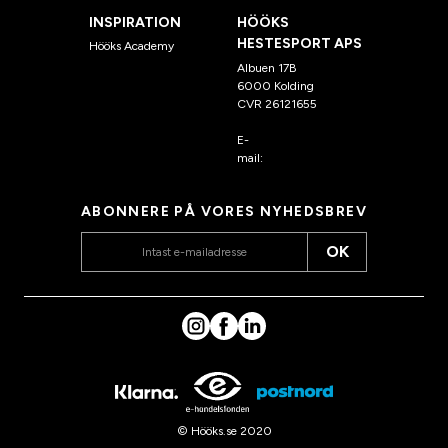
INSPIRATION
HÖÖKS
HESTESPORT APS
Hööks Academy
Albuen 17B
6000 Kolding
CVR 26121655
E-
mail:
kundeservice@hook
s.dk
ABONNERE PÅ VORES NYHEDSBREV
OK
© Hööks.se 2020