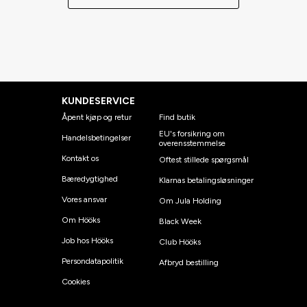
KUNDESERVICE
Åpent kjøp og retur
Find butik
EU's forsikring om
Handelsbetingelser
overensstemmelse
Kontakt os
Oftest stillede spørgsmål
Bæredygtighed
Klarnas betalingsløsninger
Vores ansvar
Om Jula Holding
Om Hööks
Black Week
Job hos Hööks
Club Hööks
Persondatapolitik
Afbryd bestilling
Cookies