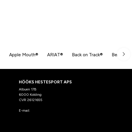
n
Apple Mouth®
ARIAT®
Back on Track®
Beris
HÖÖKS HESTESPORT APS
Albuen 17B
6000 Kolding
CVR 26121655
E-mail:
kundeservice@hooks.dk