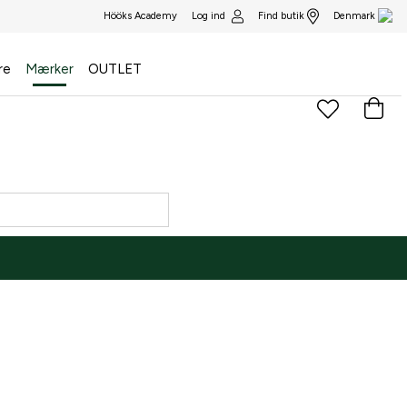
Log ind
Find butik
Hööks Academy
Denmark
re
Mærker
OUTLET