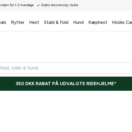
 inden for 1-2 hverdage
Gratis returnering i butik
als
Rytter
Hest
Stald & Fold
Hund
Kæphest
Hööks Ca
350 DKK RABAT PÅ UDVALGTE RIDEHJELME*