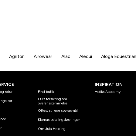
Agriton
Airowear
Alac
Alequi
Aloga Equestria
ERVICE
INSPIRATION
og retur
Find butik
Hööks Academy
EU's forsikring om
ingelser
overensstemmelse
Oftest stillede spørgsmål
ghed
Klarnas betalingsløsninger
r
Om Jula Holding