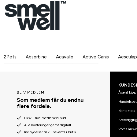
2Pets
Absorbine
Acavallo
Active Canis
Aesculap
KUNDES
Åpent kjøp 
BLIV MEDLEM
Som medlem får du endnu
Handelsbet
flere fordele.
Kontakt os
Eksklusive medlemstilbud
Bæredygti
Alle kvitteringer gemt digitalt
Vores ansva
Indbydelser til klubevents i butik