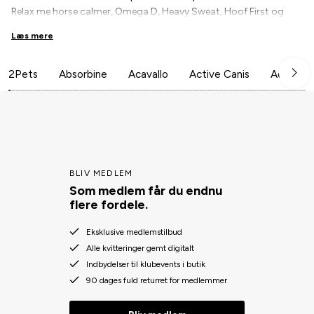
Relax me horse calmer, Omega D, Heavy Sweat, Hoof First og
mange flere helse- og komfortprodukter til din hest.
Læs mere
2Pets
Absorbine
Acavallo
Active Canis
Aesculap
BLIV MEDLEM
Som medlem får du endnu
flere fordele.
Eksklusive medlemstilbud
Alle kvitteringer gemt digitalt
Indbydelser til klubevents i butik
90 dages fuld returret for medlemmer