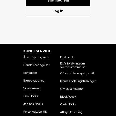
Bliv medlem
Log in
KUNDESERVICE
Åpent kjøp og retur
Find butik
EU's forsikring om
Handelsbetingelser
overensstemmelse
Kontakt os
Oftest stillede spørgsmål
Bæredygtighed
Klarnas betalingsløsninger
Vores ansvar
Om Jula Holding
Om Hööks
Black Week
Job hos Hööks
Club Hööks
Persondatapolitik
Afbryd bestilling