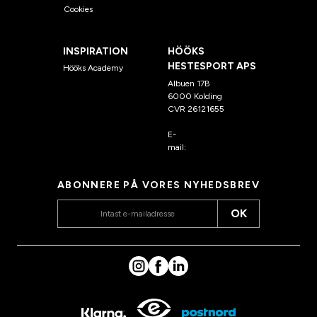
Cookies
INSPIRATION
HÖÖKS
HESTESPORT APS
Hööks Academy
Albuen 17B
6000 Kolding
CVR 26121655
E-
mail:
kundeservice@hook
s.dk
ABONNERE PÅ VORES NYHEDSBREV
OK