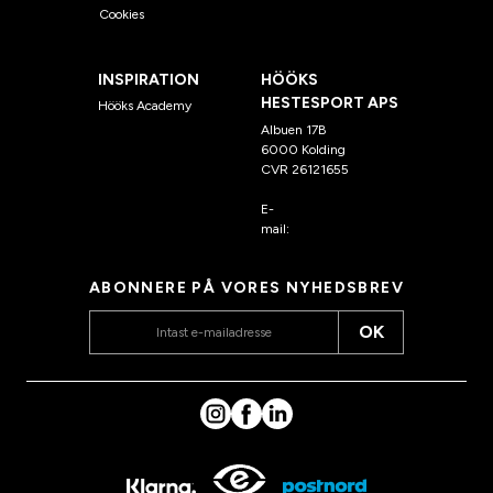
Cookies
INSPIRATION
HÖÖKS
HESTESPORT APS
Hööks Academy
Albuen 17B
6000 Kolding
CVR 26121655
E-
mail:
kundeservice@hook
s.dk
ABONNERE PÅ VORES NYHEDSBREV
OK