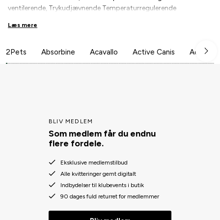
ventilerende, Trykudjævnende Temperaturregulerende
Svedabsorberende Kan vaskes på 30°
Læs mere
2Pets
Absorbine
Acavallo
Active Canis
Aesculap
BLIV MEDLEM
Som medlem får du endnu
flere fordele.
Eksklusive medlemstilbud
Alle kvitteringer gemt digitalt
Indbydelser til klubevents i butik
90 dages fuld returret for medlemmer