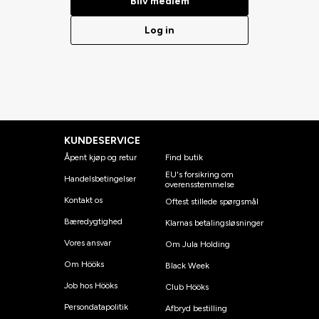
Bliv medlem
Log in
KUNDESERVICE
Åpent kjøp og retur
Find butik
EU's forsikring om
Handelsbetingelser
overensstemmelse
Kontakt os
Oftest stillede spørgsmål
Bæredygtighed
Klarnas betalingsløsninger
Vores ansvar
Om Jula Holding
Om Hööks
Black Week
Job hos Hööks
Club Hööks
Persondatapolitik
Afbryd bestilling