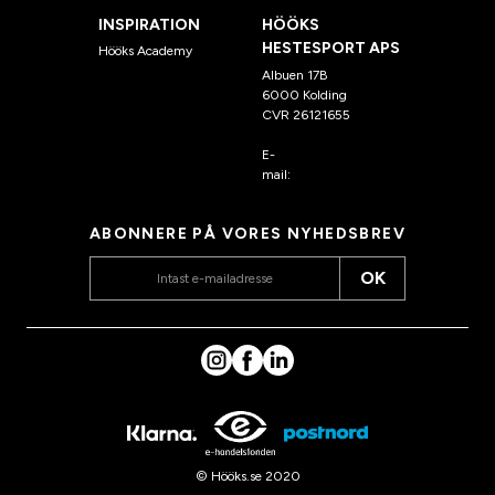
INSPIRATION
HÖÖKS
HESTESPORT APS
Hööks Academy
Albuen 17B
6000 Kolding
CVR 26121655
E-
mail:
kundeservice@hook
s.dk
ABONNERE PÅ VORES NYHEDSBREV
OK
© Hööks.se 2020