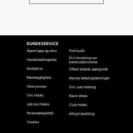
KUNDESERVICE
Åpent kjøp og retur
Find butik
EU's forsikring om
Handelsbetingelser
overensstemmelse
Kontakt os
Oftest stillede spørgsmål
Bæredygtighed
Klarnas betalingsløsninger
Vores ansvar
Om Jula Holding
Om Hööks
Black Week
Job hos Hööks
Club Hööks
Persondatapolitik
Afbryd bestilling
Cookies