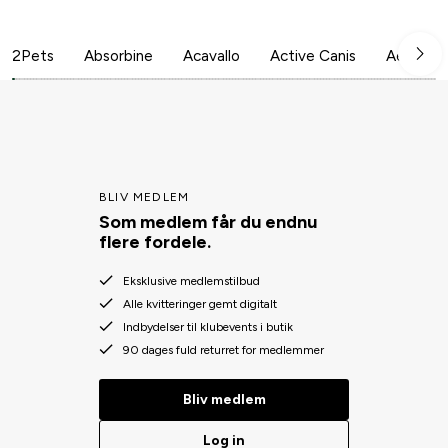
2Pets
Absorbine
Acavallo
Active Canis
Aesculap
BLIV MEDLEM
Som medlem får du endnu
flere fordele.
Eksklusive medlemstilbud
Alle kvitteringer gemt digitalt
Indbydelser til klubevents i butik
90 dages fuld returret for medlemmer
Bliv medlem
Log in