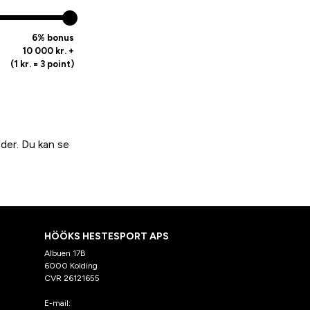
6% bonus
10 000 kr. +
(1 kr. = 3 point)
der. Du kan se
HÖÖKS HESTESPORT APS
Albuen 17B
6000 Kolding
CVR 26121655
E-mail:
kundeservice@hooks.dk