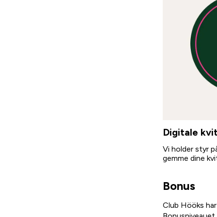
Digitale kvi
Vi holder styr p
gemme dine kvit
Bonus
Club Hööks ha
Bonusniveauet a