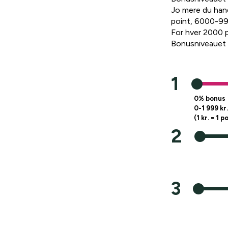
Jo mere du handl
point, 6000-9999
For hver 2000 p
Bonusniveauet nu
1
0% bonus
0-1 999 kr.
(1 kr. = 1 p
2
3