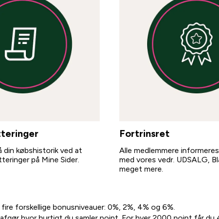
tteringer
Fortrinsret
å din købshistorik ved at
Alle medlemmere informeres 
teringer på Mine Sider.
med vores vedr. UDSALG, B
meget mere.
r fire forskellige bonusniveauer: 0%, 2%, 4% og 6%.
fgør hvor hurtigt du samler point. For hver 2000 point får du 4