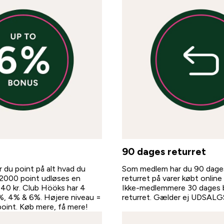
90 dages returret
du point på alt hvad du
Som medlem har du 90 dage
 2000 point udløses en
returret på varer købt online e
40 kr. Club Hööks har 4
Ikke-medlemmere 30 dages 
2%, 4% & 6%. Højere niveau =
returret. Gælder ej UDSALGS
 point. Køb mere, få mere!