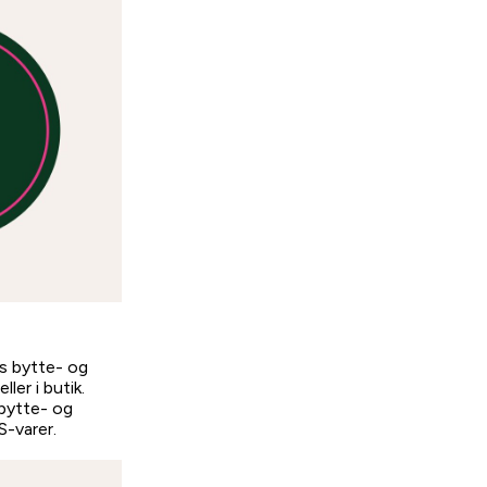
s bytte- og
ller i butik.
bytte- og
-varer.