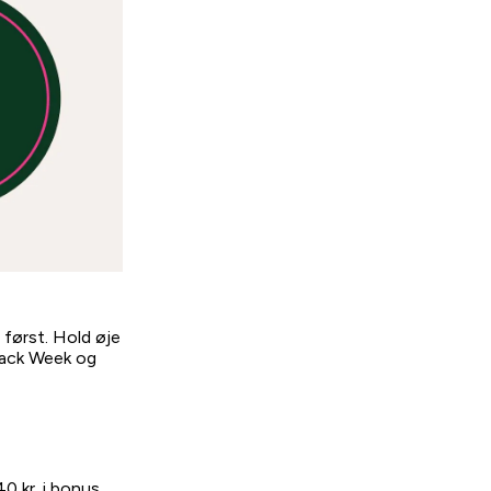
først. Hold øje
lack Week og
0 kr. i bonus.