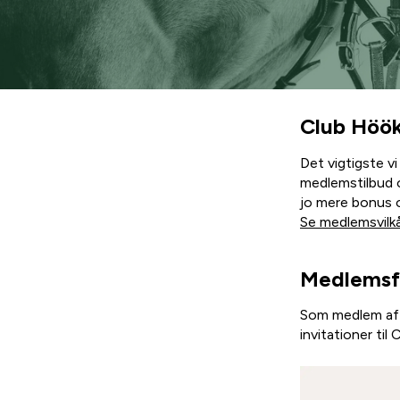
Club Höö
Det vigtigste vi
medlemstilbud o
jo mere bonus o
Se medlemsvilkå
Medlemsf
Som medlem af 
invitationer ti