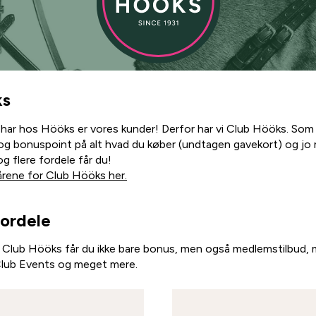
ks
 har hos Hööks er vores kunder! Derfor har vi Club Hööks. Som
g bonuspoint på alt hvad du køber (undtagen gavekort) og jo 
g flere fordele får du!
rene for Club Hööks her.
ordele
Club Hööks får du ikke bare bonus, men også medlemstilbud, 
l Club Events og meget mere.