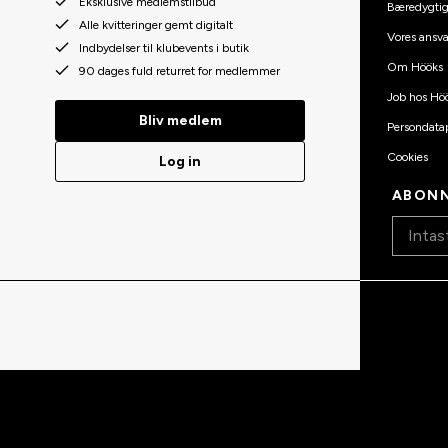
Eksklusive medlemstilbud
Bæredygti
Alle kvitteringer gemt digitalt
Vores ansva
Indbydelser til klubevents i butik
Om Hööks
90 dages fuld returret for medlemmer
Job hos Hö
Bliv medlem
Persondatap
Cookies
Log in
ABONN