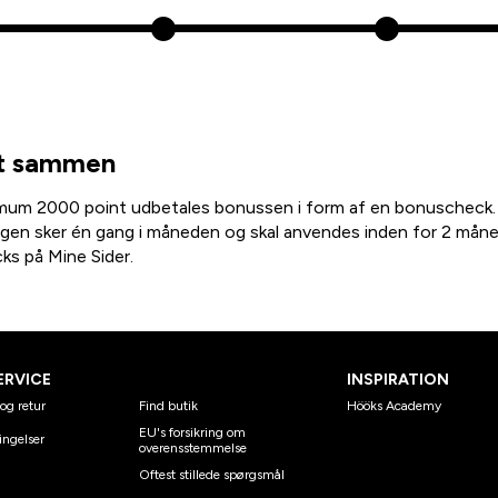
nt sammen
imum 2000 point udbetales bonussen i form af en bonuscheck.
gen sker én gang i måneden og skal anvendes inden for 2 måne
ks på Mine Sider.
ERVICE
INSPIRATION
og retur
Find butik
Hööks Academy
EU's forsikring om
ingelser
overensstemmelse
Oftest stillede spørgsmål