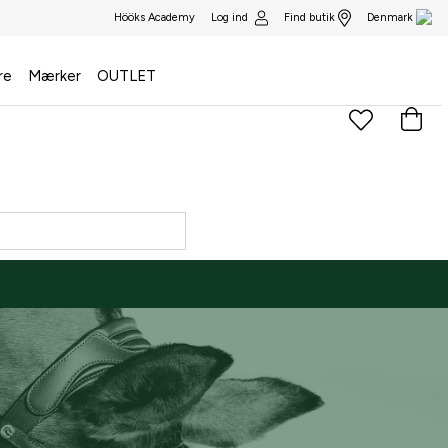
Log ind
Find butik
Hööks Academy
Denmark
re
Mærker
OUTLET