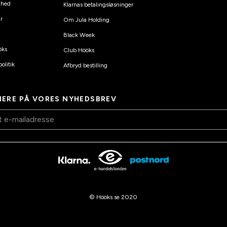
ghed
Klarnas betalingsløsninger
r
Om Jula Holding
Black Week
öks
Club Hööks
olitik
Afbryd bestilling
ERE PÅ VORES NYHEDSBREV
© Hööks.se 2020