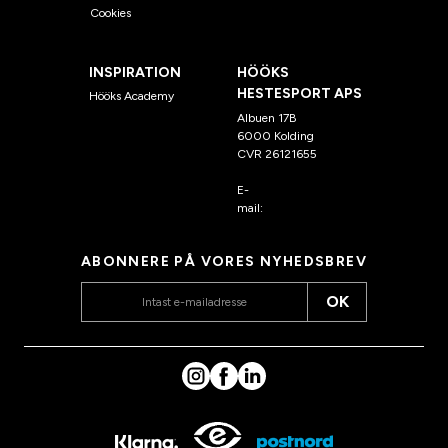
Cookies
INSPIRATION
HÖÖKS
HESTESPORT APS
Hööks Academy
Albuen 17B
6000 Kolding
CVR 26121655
E-
mail:
kundeservice@hook
s.dk
ABONNERE PÅ VORES NYHEDSBREV
OK