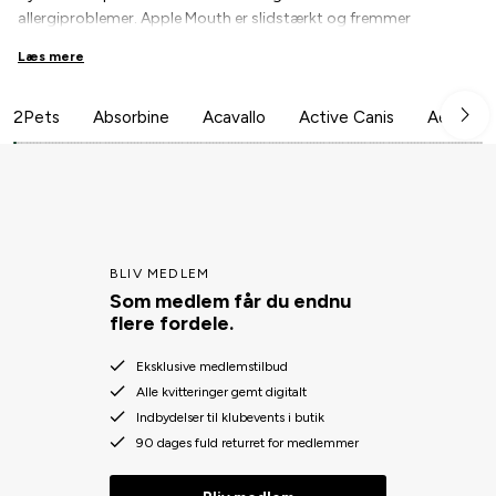
allergiproblemer. Apple Mouth er slidstærkt og fremmer
spytproduktionen. Alle metaldele er i rustfrit stål.
Læs mere
2Pets
Absorbine
Acavallo
Active Canis
Aesculap
BLIV MEDLEM
Som medlem får du endnu
flere fordele.
Eksklusive medlemstilbud
Alle kvitteringer gemt digitalt
Indbydelser til klubevents i butik
90 dages fuld returret for medlemmer