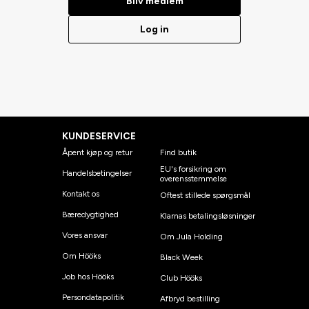
Bliv medlem
Log in
KUNDESERVICE
Åpent kjøp og retur
Find butik
EU's forsikring om
Handelsbetingelser
overensstemmelse
Kontakt os
Oftest stillede spørgsmål
Bæredygtighed
Klarnas betalingsløsninger
Vores ansvar
Om Jula Holding
Om Hööks
Black Week
Job hos Hööks
Club Hööks
Persondatapolitik
Afbryd bestilling