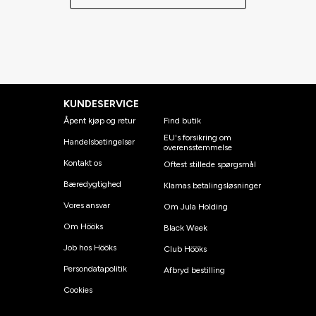
KUNDESERVICE
Åpent kjøp og retur
Find butik
EU's forsikring om
Handelsbetingelser
overensstemmelse
Kontakt os
Oftest stillede spørgsmål
Bæredygtighed
Klarnas betalingsløsninger
Vores ansvar
Om Jula Holding
Om Hööks
Black Week
Job hos Hööks
Club Hööks
Persondatapolitik
Afbryd bestilling
Cookies