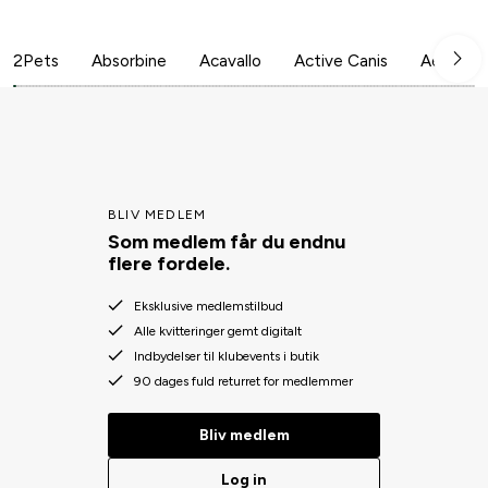
2Pets
Absorbine
Acavallo
Active Canis
Aesculap
BLIV MEDLEM
Som medlem får du endnu
flere fordele.
Eksklusive medlemstilbud
Alle kvitteringer gemt digitalt
Indbydelser til klubevents i butik
90 dages fuld returret for medlemmer
Bliv medlem
Log in