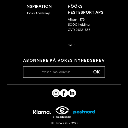
INSPIRATION
HÖÖKS
HESTESPORT APS
Hööks Academy
Albuen 17B
6000 Kolding
CVR 26121655
E-
mail:
kundeservice@hook
s.dk
ABONNERE PÅ VORES NYHEDSBREV
OK
© Hööks.se 2020