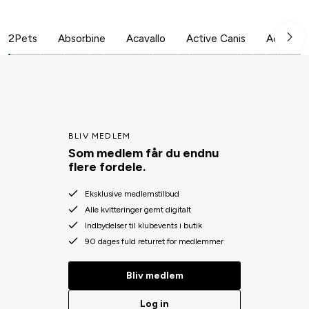
2Pets
Absorbine
Acavallo
Active Canis
Aesculap
BLIV MEDLEM
Som medlem får du endnu
flere fordele.
Eksklusive medlemstilbud
Alle kvitteringer gemt digitalt
Indbydelser til klubevents i butik
90 dages fuld returret for medlemmer
Bliv medlem
Log in