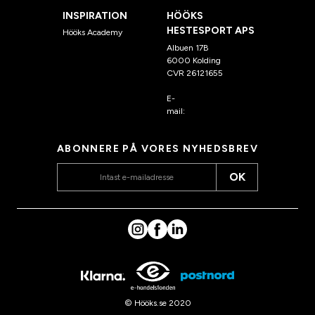
INSPIRATION
HÖÖKS
HESTESPORT APS
Hööks Academy
Albuen 17B
6000 Kolding
CVR 26121655
E-
mail:
kundeservice@hook
s.dk
ABONNERE PÅ VORES NYHEDSBREV
OK
© Hööks.se 2020