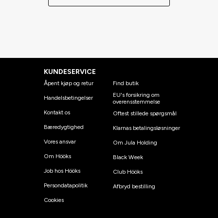
KUNDESERVICE
Åpent kjøp og retur
Find butik
EU's forsikring om
Handelsbetingelser
overensstemmelse
Kontakt os
Oftest stillede spørgsmål
Bæredygtighed
Klarnas betalingsløsninger
Vores ansvar
Om Jula Holding
Om Hööks
Black Week
Job hos Hööks
Club Hööks
Persondatapolitik
Afbryd bestilling
Cookies