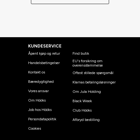
KUNDESERVICE
Åpent kjøp og retur
Find butik
EU's forsikring om
Handelsbetingelser
overensstemmelse
Kontakt os
Oftest stillede spørgsmål
Bæredygtighed
Klarnas betalingsløsninger
Vores ansvar
Om Jula Holding
Om Hööks
Black Week
Job hos Hööks
Club Hööks
Persondatapolitik
Afbryd bestilling
Cookies