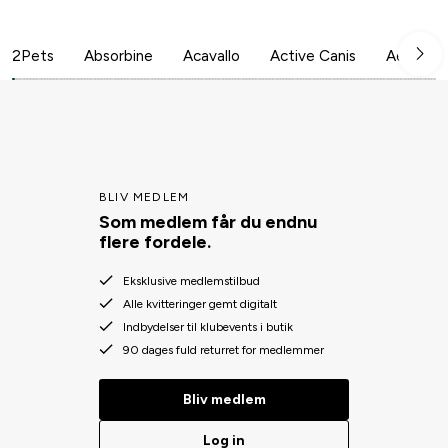
2Pets
Absorbine
Acavallo
Active Canis
Aesculap
BLIV MEDLEM
Som medlem får du endnu
flere fordele.
Eksklusive medlemstilbud
Alle kvitteringer gemt digitalt
Indbydelser til klubevents i butik
90 dages fuld returret for medlemmer
Bliv medlem
Log in