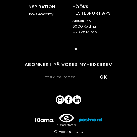
INSPIRATION
HÖÖKS
HESTESPORT APS
Hööks Academy
Albuen 17B
6000 Kolding
CVR 26121655
E-
mail:
kundeservice@hook
s.dk
ABONNERE PÅ VORES NYHEDSBREV
OK
© Hööks.se 2020