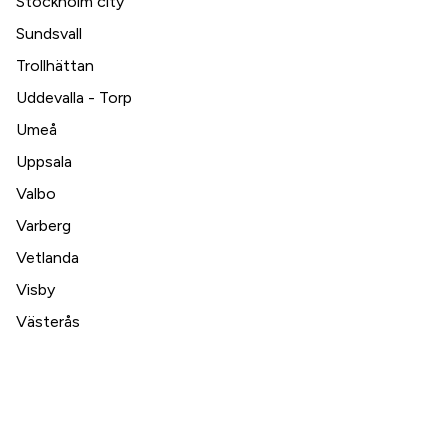
Stockholm city
Sundsvall
Trollhättan
Uddevalla - Torp
Umeå
Uppsala
Valbo
Varberg
Vetlanda
Visby
Västerås
Växjö
Ystad
Örebro