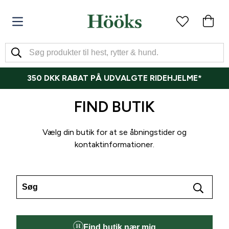
350 DKK RABAT PÅ UDVALGTE RIDEHJELME*
FIND BUTIK
Vælg din butik for at se åbningstider og
kontaktinformationer.
Find butik nær mig