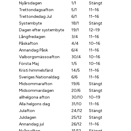
Nyårsdagen
1/1
Stängt
Trettondagsafton
5/1
11–16
Trettondedag Jul
6/1
11–16
Systembyte
18/1
Stängt
Dagen efter systembyte
19/1
12–19
Långfredagen
3/4
11–16
Påskafton
4/4
10–16
Annandag Påsk
6/4
11–16
Valborgsmässoafton
30/4
10–16
Första Maj
1/5
10–16
Kristi himmelsfärd
14/5
11–16
Sveriges Nationaldag
6/6
11–16
Midsommarafton
19/6
Stängt
Midsommardagen
20/6
Stängt
allhelgona afton
30/10
10–19
Alla helgons dag
31/10
11–16
Julafton
24/12
Stängt
Juldagen
25/12
Stängt
Annandag jul
26/12
11–16
Nyårsafton
31/12
Stängt