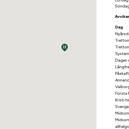
Lördag
Söndag
Avvika
Dag
Nyårsd
Tretto
Tretto
System
Dagen 
Långfr
Påskaf
Annand
Valbor
Första 
Kristi 
Sverig
Midso
Midso
allhelg