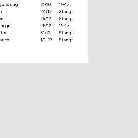
lgons dag
31/10
11–17
n
24/12
Stängt
en
25/12
Stängt
ag jul
26/12
11–17
fton
31/12
Stängt
agen
1/1-27
Stängt