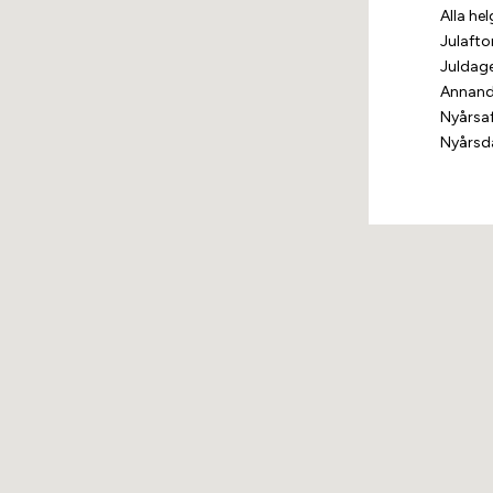
Alla he
Julafto
Juldag
Annand
Nyårsa
Nyårsd