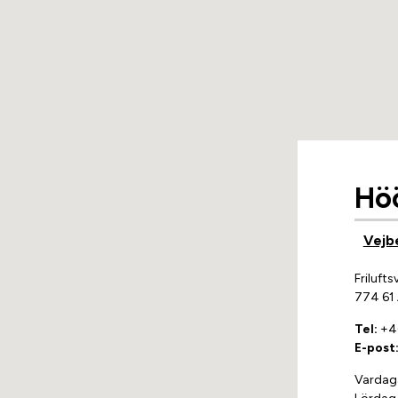
Hö
Vejb
Friluft
774 61
Tel:
+46
E-post
Vardag