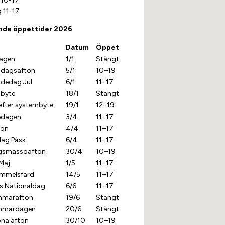
 10-17
 11-17
nde öppettider 2026
Datum
Öppet
agen
1/1
Stängt
ndagsafton
5/1
10–19
ndedag Jul
6/1
11–17
byte
18/1
Stängt
efter systembyte
19/1
12–19
edagen
3/4
11–17
ton
4/4
11–17
ag Påsk
6/4
11–17
gsmässoafton
30/4
10–19
Maj
1/5
11–17
himmelsfärd
14/5
11–17
es Nationaldag
6/6
11–17
mmarafton
19/6
Stängt
mmardagen
20/6
Stängt
ona afton
30/10
10–19