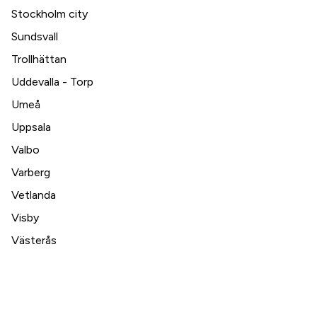
Stockholm city
Sundsvall
Trollhättan
Uddevalla - Torp
Umeå
Uppsala
Valbo
Varberg
Vetlanda
Visby
Västerås
Växjö
Ystad
Örebro