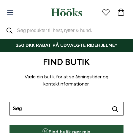
350 DKK RABAT PÅ UDVALGTE RIDEHJELME*
FIND BUTIK
Vælg din butik for at se åbningstider og
kontaktinformationer.
Find butik nær mig