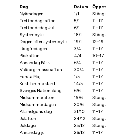
Dag
Datum
Öppet
Nyårsdagen
1/1
Stängt
Trettondagsafton
5/1
11–17
Trettondedag Jul
6/1
11–17
Systembyte
18/1
Stängt
Dagen efter systembyte
19/1
12–19
Långfredagen
3/4
11–17
Påskafton
4/4
10–17
Annandag Påsk
6/4
11–17
Valborgsmässoafton
30/4
11–17
Första Maj
1/5
11–17
Kristi himmelsfärd
14/5
11–17
Sveriges Nationaldag
6/6
11–17
Midsommarafton
19/6
Stängt
Midsommardagen
20/6
Stängt
Alla helgons dag
31/10
11–17
Julafton
24/12
Stängt
Juldagen
25/12
Stängt
Annandag jul
26/12
11–17