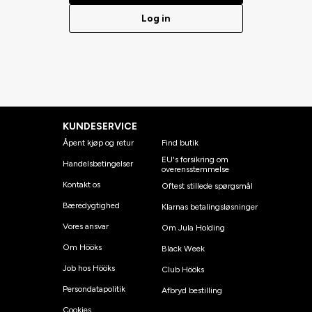
Log in
KUNDESERVICE
Åpent kjøp og retur
Find butik
EU's forsikring om
Handelsbetingelser
overensstemmelse
Kontakt os
Oftest stillede spørgsmål
Bæredygtighed
Klarnas betalingsløsninger
Vores ansvar
Om Jula Holding
Om Hööks
Black Week
Job hos Hööks
Club Hööks
Persondatapolitik
Afbryd bestilling
Cookies