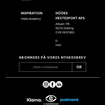
INSPIRATION
HÖÖKS
HESTESPORT APS
Hööks Academy
Albuen 17B
6000 Kolding
CVR 26121655
E-
mail:
kundeservice@hook
s.dk
ABONNERE PÅ VORES NYHEDSBREV
OK