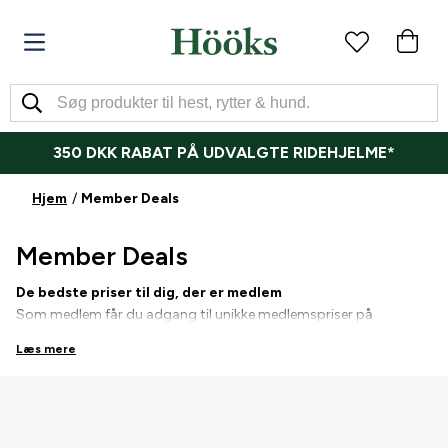
350 DKK RABAT PÅ UDVALGTE RIDEHJELME*
Hjem
Member Deals
Member Deals
De bedste priser til dig, der er medlem
Som medlem får du adgang til unikke medlemspriser på
udvalgte favoritter til hest, hund og rytter.
Log ind
og shop til de
Læs mere
bedste priser – tilbuddene opdateres løbende! Er du ikke medlem
endnu? Bliv medlem
her
!