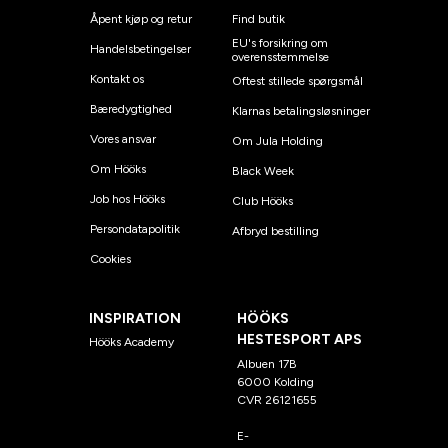
Åpent kjøp og retur
Find butik
EU's forsikring om
Handelsbetingelser
overensstemmelse
Kontakt os
Oftest stillede spørgsmål
Bæredygtighed
Klarnas betalingsløsninger
Vores ansvar
Om Jula Holding
Om Hööks
Black Week
Job hos Hööks
Club Hööks
Persondatapolitik
Afbryd bestilling
Cookies
INSPIRATION
HÖÖKS
HESTESPORT APS
Hööks Academy
Albuen 17B
6000 Kolding
CVR 26121655
E-