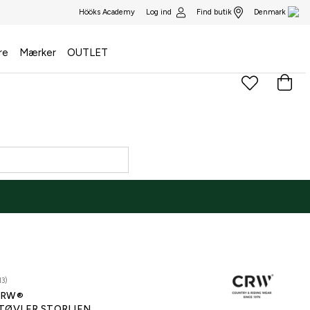
Log ind
Find butik
Hööks Academy
Denmark
re
Mærker
OUTLET
13)
CRW®
TØVLER STORLIEN