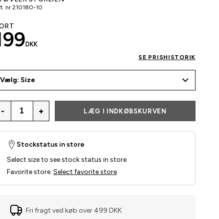
t. nr
210180-10
ORT
199
DKK
SE PRISHISTORIK
Vælg: Size
-
+
LÆG I INDKØBSKURVEN
Stockstatus in store
Select size to see stock status in store
Favorite store
:
Select favorite store
Fri fragt ved køb over 499 DKK