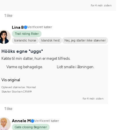
for 4 mdr. siden
1 like
Lina B
Verificeret køber
Trail riding Rider
Icelandic horse
Islandsk hest
Nej, jeg starter ikke stævner
Hööks egne "uggs"
Købte til min datter, hun er meget tilfreds.
Varme og behagelige.
Lidt smalle i åbningen.
Vis original
Oplevet størrelse: Normal
Støvler Storlien CRW®
for 4 mdr. siden
1 like
Annele M
Verificeret køber
Gate closing Beginner