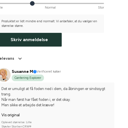
lle
Normal
Stor
Produktet er lidt mindre end normalt. Vi anbefaler, at du vælger en
størrelse større.
Skriv anmeldelse
elevans
Susanne M
Verificeret køber
Cantering Explorer
Det er umuligt at få foden ned i dem, da åbningen er sindssygt 
trang.
Når man først har fået foden i, er det okay.
Men sikke et arbejde det kræver!
Vis original
Oplevet størrelse: Lille
Støvler Storlien CRW®