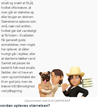
smalt og svært at få på,
hvilket ofte kræver, at
man går en størrelse op
eller bruger en skohorn.
Størrelserne opleves som
små, især ved anklen,
hvilket gør det vanskeligt
at få foden i. Kvaliteten
får generelt gode
anmeldelser, men nogle
har oplevet, at sålen
hurtigt går i stykker, eller
at støvlerne lækker vand.
Samlet set passer de
bedst til folk med smalle
fødder, der vil have en
varm og komfortabel sko
til en god pris, men de
kræver lidt tålmodighed
ved påtagning.
Opsummeret med AI af GAMIFIERA.®
vordan opleves størrelsen?