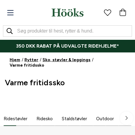
350 DKK RABAT PÅ UDVALGTE RIDEHJELME*
Hjem
Rytter
Sko, støvler & leggings
Varme fritidssko
Varme fritidssko
Ridestøvler
Ridesko
Staldstøvler
Outdoor
Chap