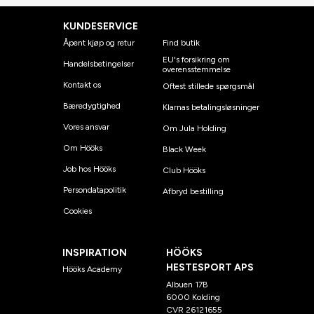
KUNDESERVICE
Åpent kjøp og retur
Find butik
EU's forsikring om
Handelsbetingelser
overensstemmelse
Kontakt os
Oftest stillede spørgsmål
Bæredygtighed
Klarnas betalingsløsninger
Vores ansvar
Om Jula Holding
Om Hööks
Black Week
Job hos Hööks
Club Hööks
Persondatapolitik
Afbryd bestilling
Cookies
INSPIRATION
HÖÖKS
HESTESPORT APS
Hööks Academy
Albuen 17B
6000 Kolding
CVR 26121655