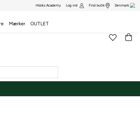
Log ind
Find butik
Hööks Academy
Denmark
re
Mærker
OUTLET