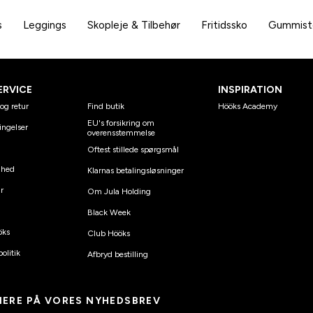
s
Leggings
Skopleje & Tilbehør
Fritidssko
Gummist
ERVICE
INSPIRATION
og retur
Find butik
Hööks Academy
EU's forsikring om
ingelser
overensstemmelse
Oftest stillede spørgsmål
ghed
Klarnas betalingsløsninger
r
Om Jula Holding
Black Week
öks
Club Hööks
olitik
Afbryd bestilling
ERE PÅ VORES NYHEDSBREV