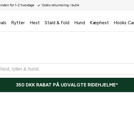
 inden for 1-2 hverdage
Gratis returnering i butik
als
Rytter
Hest
Stald & Fold
Hund
Kæphest
Hööks Ca
350 DKK RABAT PÅ UDVALGTE RIDEHJELME*