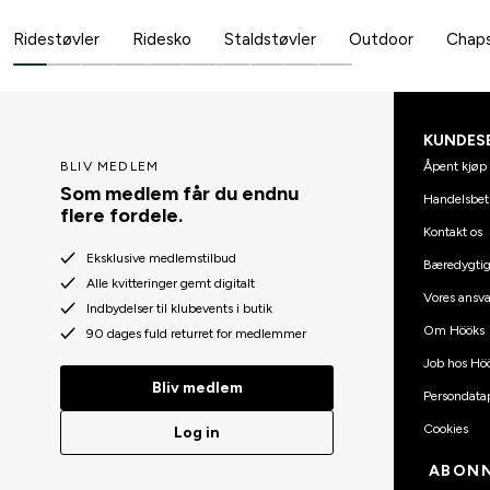
Ridestøvler
Ridesko
Staldstøvler
Outdoor
Chap
KUNDES
Åpent kjøp 
BLIV MEDLEM
Som medlem får du endnu
Handelsbet
flere fordele.
Kontakt os
Eksklusive medlemstilbud
Bæredygti
Alle kvitteringer gemt digitalt
Vores ansva
Indbydelser til klubevents i butik
Om Hööks
90 dages fuld returret for medlemmer
Job hos Hö
Bliv medlem
Persondatap
Cookies
Log in
ABONN