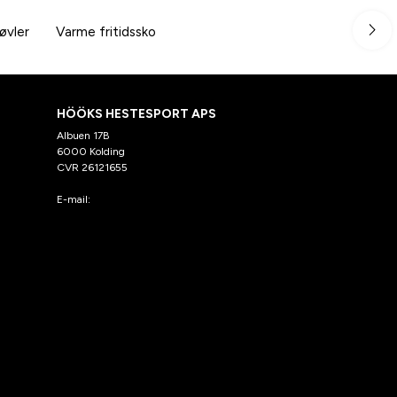
øvler
Varme fritidssko
HÖÖKS HESTESPORT APS
Albuen 17B
6000 Kolding
CVR 26121655
E-mail:
kundeservice@hooks.dk