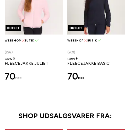
WEBSHOP
BUTIK
WEBSHOP
BUTIK
(292)
(209)
CRW®
CRW®
FLEECEJAKKE JULIET
FLEECEJAKKE BASIC
70
70
DKK
DKK
SHOP UDSALGSVARER FRA: