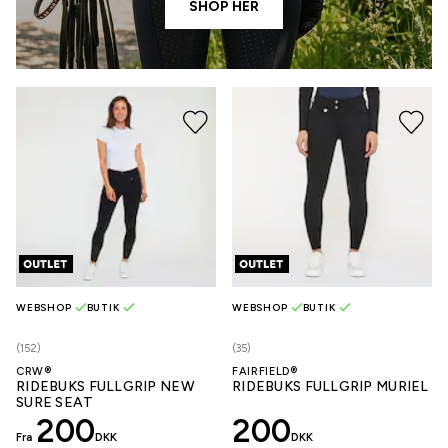
SHOP HER
WEBSHOP
BUTIK
WEBSHOP
BUTIK
(152)
(35)
CRW®
FAIRFIELD®
RIDEBUKS FULLGRIP NEW
RIDEBUKS FULLGRIP MURIEL
SURE SEAT
200
200
Fra
DKK
DKK