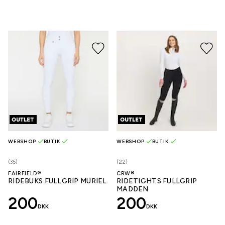
WEBSHOP
BUTIK
WEBSHOP
BUTIK
(35)
(22)
FAIRFIELD®
CRW®
RIDEBUKS FULLGRIP MURIEL
RIDETIGHTS FULLGRIP
MADDEN
200
200
DKK
DKK