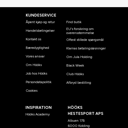
KUNDESERVICE
Åpent kjøp og retur
Find butik
EU's forsikring om
Handelsbetingelser
overensstemmelse
Kontakt os
Oftest stillede spørgsmål
Bæredygtighed
Klarnas betalingsløsninger
Vores ansvar
Om Jula Holding
Om Hööks
Black Week
Job hos Hööks
Club Hööks
Persondatapolitik
Afbryd bestilling
Cookies
INSPIRATION
HÖÖKS
HESTESPORT APS
Hööks Academy
Albuen 17B
6000 Kolding