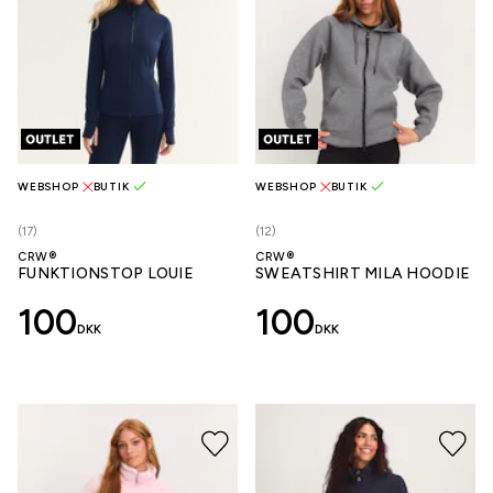
WEBSHOP
BUTIK
WEBSHOP
BUTIK
(17)
(12)
CRW®
CRW®
FUNKTIONSTOP LOUIE
SWEATSHIRT MILA HOODIE
100
100
DKK
DKK