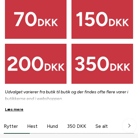
Udvalget varierer fra butik til butik og der findes ofte flere varer i
butikkerne end i webshoppen.
For også at se alle UDSALG-varer, der er i butik, skal du bruge
Læs mere
filteret "
Findes i butik/webshop
".
Rytter
Hest
Hund
350 DKK
Se alt