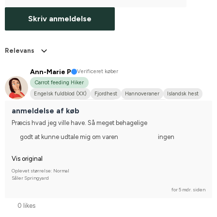
Skriv anmeldelse
Relevans
Ann-Marie P
Verificeret køber
Carrot feeding Hiker
Engelsk fuldblod (XX)
Fjordhest
Hannoveraner
Islandsk hest
Koldblodstraver
Blandingspony
Svensk Varmblod
anmeldelse af køb
Præcis hvad jeg ville have. Så meget behagelige
godt at kunne udtale mig om varen
ingen
Vis original
Oplevet størrelse: Normal
Såler Springyard
for 5 mdr. siden
0 likes