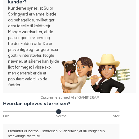
kunder?
Kunderne synes, at Sulor
Springyard er varme, bløde
og behagelige, hvilket gør
dem ideelle til koldt vejr.
Mange værdsætter, at de
passer godt i skoene og
holder kulden ude. De er
prisvenlige og fungerer især
godt i vinterstøvler. Nogle
nævner, at sålerne kan fylde
lidt for meget i visse sko,
men generelt er de et
populært valg til kolde
fødder.
Opsummeret med AI af GAMIFIERA.®
Hvordan opleves størrelsen?
Lille
Normal
Stor
Produktet er normal i størrelsen. Vi anbefaler, at du vælger din
sædvanlige størrelse.