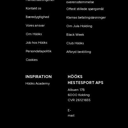
overensstemmelse
Kontakt os
Oftest stillede spørgsmål
Bæredygtighed
Klarnas betalingsløsninger
Vores ansvar
Om Jula Holding
Om Hööks
Black Week
Job hos Hööks
Club Hööks
Persondatapolitik
Afbryd bestilling
Cookies
INSPIRATION
HÖÖKS
HESTESPORT APS
Hööks Academy
Albuen 17B
6000 Kolding
CVR 26121655
E-
mail:
kundeservice@hook
s.dk