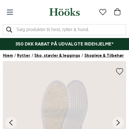
350 DKK RABAT PÅ UDVALGTE RIDEHJELME*
Hjem
Rytter
Sko, støvler & leggings
Skopleje & Tilbehør