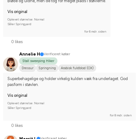
Bløde og uldne, men de tog for meget plads i støvlerne.
Vis original
Oplevet størrelse: Normal
Såler Springyard
for 6 mdr. siden
0 likes
Annelie H
Verificeret køber
Stall sweeping Hiker
Dressur
Springning
Arabisk fuldblod (OX)
Nej, jeg starter ikke stævner
Superbehagelige og holder virkelig kulden væk fra underlaget. God 
pasform i støvlen.
Vis original
Oplevet størrelse: Normal
Såler Springyard
for 8 mdr. siden
0 likes
Maarit L
Verificeret køber