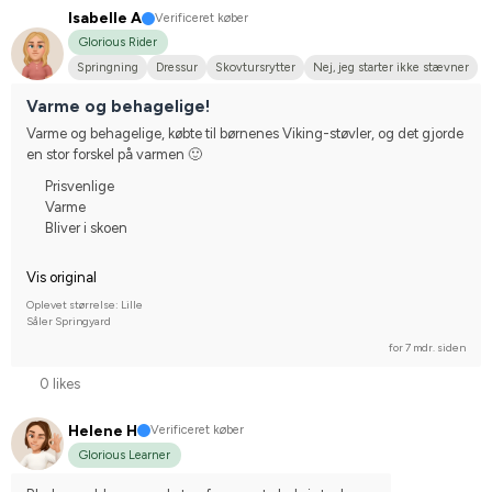
Isabelle A
Verificeret køber
Glorious Rider
Springning
Dressur
Skovtursrytter
Nej, jeg starter ikke stævner
Varme og behagelige!
Varme og behagelige, købte til børnenes Viking-støvler, og det gjorde 
en stor forskel på varmen 🙂
Prisvenlige
Varme
Bliver i skoen
Vis original
Oplevet størrelse: Lille
Såler Springyard
for 7 mdr. siden
0 likes
Helene H
Verificeret køber
Glorious Learner