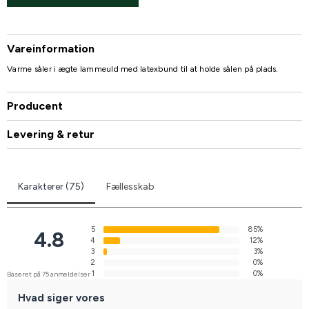
Vareinformation
Varme såler i ægte lammeuld med latexbund til at holde sålen på plads.
Producent
Levering & retur
Karakterer (75)
Fællesskab
5
85%
4.8
4
12%
3
3%
2
0%
1
0%
Baseret på 75 anmeldelser
Hvad siger vores