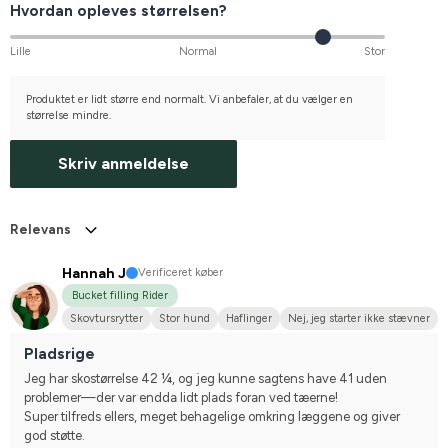
Hvordan opleves størrelsen?
Lille
Normal
Stor
Produktet er lidt større end normalt. Vi anbefaler, at du vælger en
størrelse mindre.
Skriv anmeldelse
Relevans
Hannah J
Verificeret køber
Bucket filling Rider
Skovtursrytter
Stor hund
Haflinger
Nej, jeg starter ikke stævner
Pladsrige
Jeg har skostørrelse 42 ¼, og jeg kunne sagtens have 41 uden 
problemer—der var endda lidt plads foran ved tæerne! 
Super tilfreds ellers, meget behagelige omkring læggene og giver 
god støtte. 