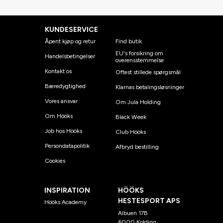
KUNDESERVICE
Åpent kjøp og retur
Find butik
EU's forsikring om
Handelsbetingelser
overensstemmelse
Kontakt os
Oftest stillede spørgsmål
Bæredygtighed
Klarnas betalingsløsninger
Vores ansvar
Om Jula Holding
Om Hööks
Black Week
Job hos Hööks
Club Hööks
Persondatapolitik
Afbryd bestilling
Cookies
INSPIRATION
HÖÖKS
HESTESPORT APS
Hööks Academy
Albuen 17B
6000 Kolding