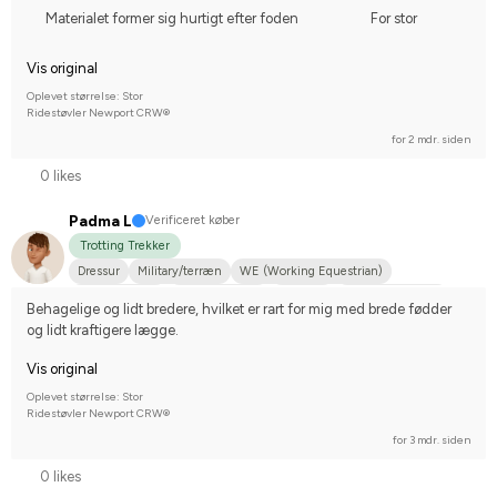
Materialet former sig hurtigt efter foden
For stor
Vis original
Oplevet størrelse: Stor
Ridestøvler Newport CRW®
for 2 mdr. siden
0 likes
Padma L
Verificeret køber
Trotting Trekker
Dressur
Military/terræn
WE (Working Equestrian)
Skovtursrytter
Icelandic horse
Distance
Mellemstor hund
Behagelige og lidt bredere, hvilket er rart for mig med brede fødder 
Arabisk fuldblod (OX)
Irish Cob
Islandsk hest
Halvblodsblanding
og lidt kraftigere lægge.
Blandingspony
Svensk Varmblod
Tinker
Vis original
Nej, jeg starter ikke stævner
Oplevet størrelse: Stor
Ridestøvler Newport CRW®
for 3 mdr. siden
0 likes