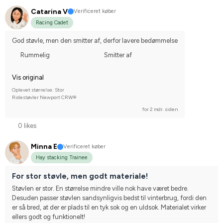
Catarina V
Verificeret køber
Racing Cadet
God støvle, men den smitter af, derfor lavere bedømmelse
Rummelig
Smitter af
Vis original
Oplevet størrelse: Stor
Ridestøvler Newport CRW®
for 2 mdr. siden
0 likes
Minna E
Verificeret køber
Hay stacking Trainee
For stor støvle, men godt materiale!
Støvlen er stor. En størrelse mindre ville nok have været bedre. 
Desuden passer støvlen sandsynligvis bedst til vinterbrug, fordi den 
er så bred, at der er plads til en tyk sok og en uldsok. Materialet virker 
ellers godt og funktionelt!