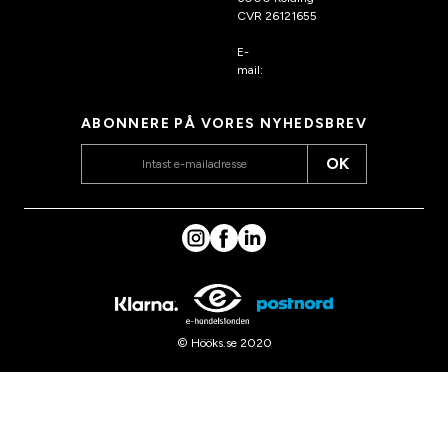
CVR 26121655
E-
mail:
kundeservice@hook
s.dk
ABONNERE PÅ VORES NYHEDSBREV
OK
© Hööks.se 2020