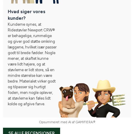
Hvad siger vores
kunder?
Kunderne synes, at
Ridestøvler Newport CRW®
er behagelige, rummelige
og giver god støtte omkring
læggene, hvilket især passer
godt til brede fødder. Nogle
mener, at skaftet kunne
være lidt højere, og at
støvlerne er lidt store, så en
mindre størrelse kan være
bedre. Materialet virker godt
og tilpasser sig hurtigt
foden, men nogle oplever,
at støvlerne kan føles lidt
kolde og afgive farve.
Opsummeret med AI af GAMIFIERA.®
SE ALLE RECENSIONER