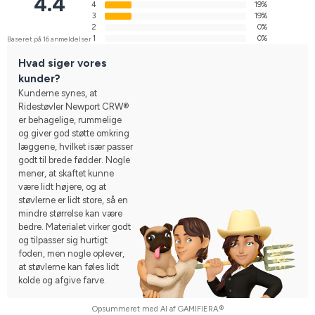
4.4
4
19%
3
19%
2
0%
1
0%
Baseret på 16 anmeldelser
Hvad siger vores
kunder?
Kunderne synes, at
Ridestøvler Newport CRW®
er behagelige, rummelige
og giver god støtte omkring
læggene, hvilket især passer
godt til brede fødder. Nogle
mener, at skaftet kunne
være lidt højere, og at
støvlerne er lidt store, så en
mindre størrelse kan være
bedre. Materialet virker godt
og tilpasser sig hurtigt
foden, men nogle oplever,
at støvlerne kan føles lidt
kolde og afgive farve.
Opsummeret med AI af GAMIFIERA.®