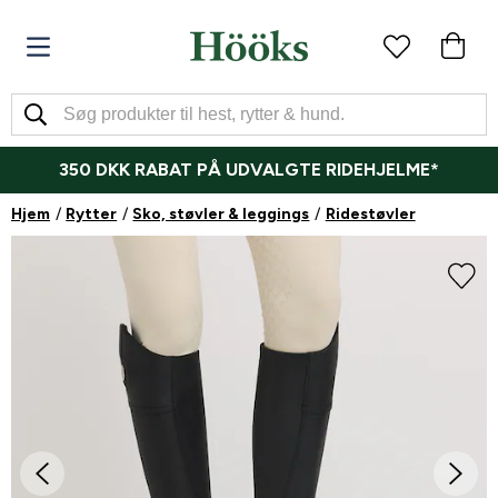
350 DKK RABAT PÅ UDVALGTE RIDEHJELME*
Hjem
Rytter
Sko, støvler & leggings
Ridestøvler