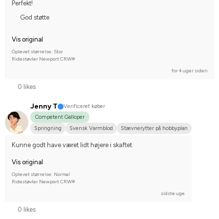
Perfekt!
God støtte
Vis original
Oplevet størrelse: Stor
Ridestøvler Newport CRW®
for 4 uger siden
0 likes
Jenny T
Verificeret køber
Competent Galloper
Springning
Svensk Varmblod
Stævnerytter på hobbyplan
Kunne godt have været lidt højere i skaftet
Vis original
Oplevet størrelse: Normal
Ridestøvler Newport CRW®
sidste uge
0 likes