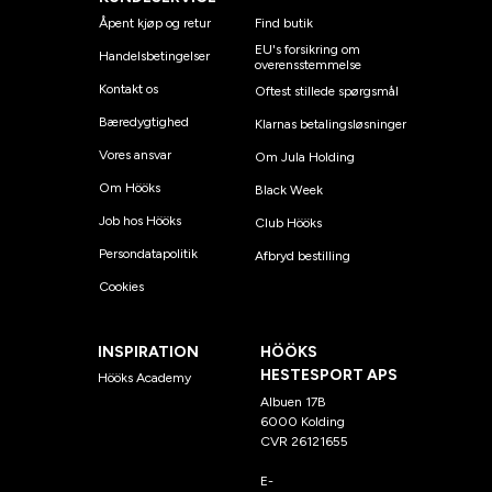
Åpent kjøp og retur
Find butik
EU's forsikring om
Handelsbetingelser
overensstemmelse
Kontakt os
Oftest stillede spørgsmål
Bæredygtighed
Klarnas betalingsløsninger
Vores ansvar
Om Jula Holding
Om Hööks
Black Week
Job hos Hööks
Club Hööks
Persondatapolitik
Afbryd bestilling
Cookies
INSPIRATION
HÖÖKS
HESTESPORT APS
Hööks Academy
Albuen 17B
6000 Kolding
CVR 26121655
E-