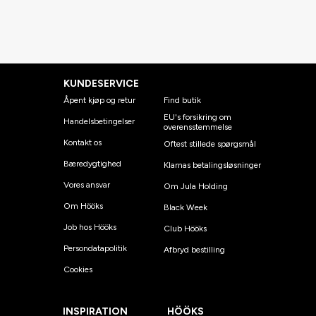
KUNDESERVICE
Åpent kjøp og retur
Find butik
EU's forsikring om
Handelsbetingelser
overensstemmelse
Kontakt os
Oftest stillede spørgsmål
Bæredygtighed
Klarnas betalingsløsninger
Vores ansvar
Om Jula Holding
Om Hööks
Black Week
Job hos Hööks
Club Hööks
Persondatapolitik
Afbryd bestilling
Cookies
INSPIRATION
HÖÖKS