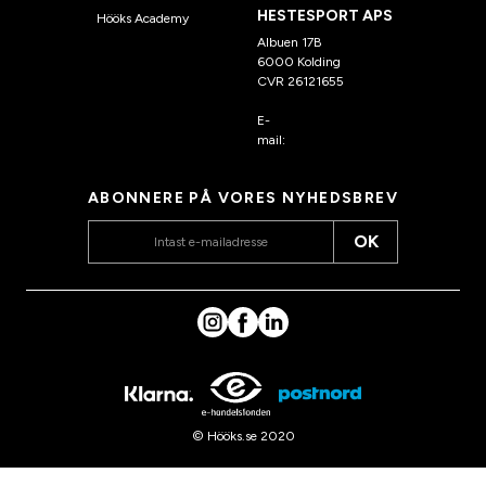
HESTESPORT APS
Hööks Academy
Albuen 17B
6000 Kolding
CVR 26121655
E-
mail:
kundeservice@hook
s.dk
ABONNERE PÅ VORES NYHEDSBREV
OK
© Hööks.se 2020