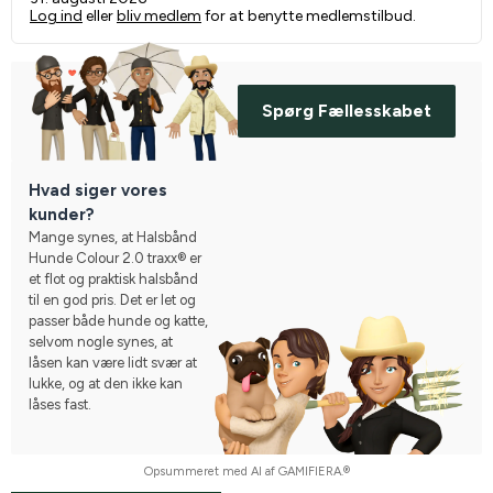
Log ind
eller
bliv medlem
for at benytte medlemstilbud.
Spørg Fællesskabet
Hvad siger vores
kunder?
Mange synes, at Halsbånd
Hunde Colour 2.0 traxx® er
et flot og praktisk halsbånd
til en god pris. Det er let og
passer både hunde og katte,
selvom nogle synes, at
låsen kan være lidt svær at
lukke, og at den ikke kan
låses fast.
Opsummeret med AI af GAMIFIERA.®