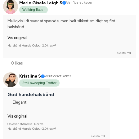
Marie Gisela Leigh S
Verificeret køber
Walking Racer
Muligvis lidt svær at spænde, men helt sikkert smidigt og flot 
halsbånd
Vis original
Halsbånd Hunde Colour 2.0 traxx®
sidste md.
0 likes
Kristiina S
Verificeret køber
Stall sweeping Trotter
God hundehalsbånd
Elegant
Vis original
Oplevet størrelse: Normal
Halsbånd Hunde Colour 2.0 traxx®
sidste md.