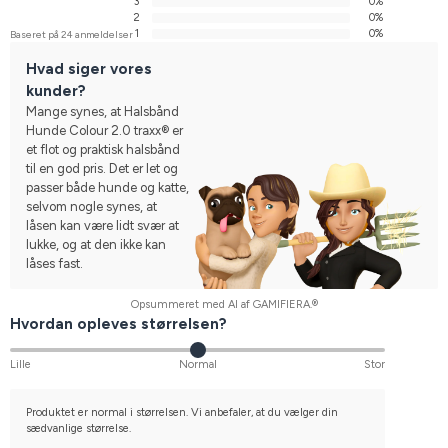
3
0%
2
0%
1
0%
Baseret på 24 anmeldelser
Hvad siger vores
kunder?
Mange synes, at Halsbånd
Hunde Colour 2.0 traxx® er
et flot og praktisk halsbånd
til en god pris. Det er let og
passer både hunde og katte,
selvom nogle synes, at
låsen kan være lidt svær at
lukke, og at den ikke kan
låses fast.
Opsummeret med AI af GAMIFIERA.®
Hvordan opleves størrelsen?
Lille
Normal
Stor
Produktet er normal i størrelsen. Vi anbefaler, at du vælger din
sædvanlige størrelse.