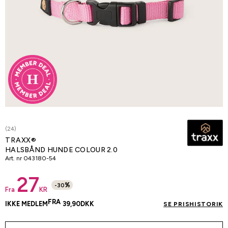
(24)
TRAXX®
HALSBÅND HUNDE COLOUR 2.0
Art. nr
043180-54
27
%
-
30
Fra
KR
FRA
IKKE MEDLEM
39,90
DKK
SE PRISHISTORIK