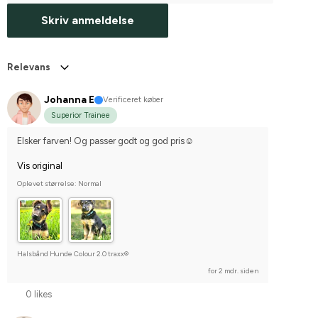
Skriv anmeldelse
Relevans
Johanna E
Verificeret køber
Superior Trainee
Elsker farven! Og passer godt og god pris☺️
Vis original
Oplevet størrelse: Normal
Halsbånd Hunde Colour 2.0 traxx®
for 2 mdr. siden
0 likes