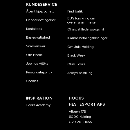
KUNDESERVICE
Åpent kjøp og retur
Find butik
EU's forsikring om
Handelsbetingelser
overensstemmelse
Kontakt os
Oftest stillede spørgsmål
Bæredygtighed
Klarnas betalingsløsninger
Vores ansvar
Om Jula Holding
Om Hööks
Black Week
Job hos Hööks
Club Hööks
Persondatapolitik
Afbryd bestilling
Cookies
INSPIRATION
HÖÖKS
HESTESPORT APS
Hööks Academy
Albuen 17B
6000 Kolding
CVR 26121655