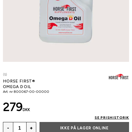
(5)
HORSE FIRST®
OMEGA D OIL
Art. nr
800067-00-00000
279
DKK
SE PRISHISTORIK
-
+
IKKE PÅ LAGER ONLINE