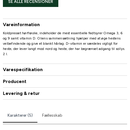
SE ALLE RECENSIONER
Vareinformation
Koldpresset hørfrøolie, indeholder de mest essentielle fedtsyrer Omega 3, 6
og 9 samt vitamin D. Oliens sammensætning hjælper med at øge hestens
velbefindende og give et blankt hårlag. D-vitamin er særdeles vigtigt for
heste, der lever langt mod nord og heste, der har begrænset adgang til sollys.
2 l.
Varespecifikation
Producent
Levering & retur
Karakterer (5)
Fællesskab