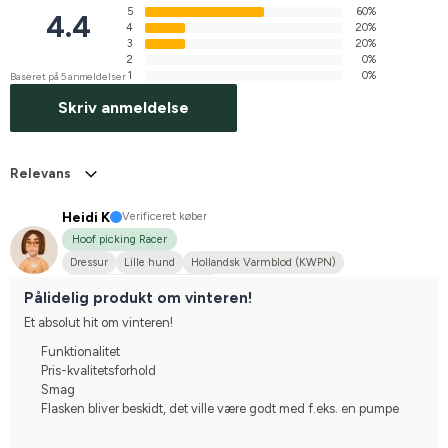
5
60%
4.4
4
20%
3
20%
2
0%
1
0%
Baseret på 5 anmeldelser
Skriv anmeldelse
Relevans
Heidi K
Verificeret køber
Hoof picking Racer
Dressur
Lille hund
Hollandsk Varmblod (KWPN)
Stævnerytter på højere plan
Pålidelig produkt om vinteren!
Et absolut hit om vinteren!
Funktionalitet
Pris-kvalitetsforhold
Smag
Flasken bliver beskidt, det ville være godt med f.eks. en pumpe