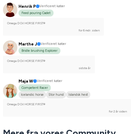
Henrik P
Verificeret køber
Feed pouring Cadet
Omega D Oil HORSE FIRST®
for 6 mdr. siden
Marthe J
Verificeret køber
Bridle brushing Explorer
Omega D Oil HORSE FIRST®
sidste år
Maja W
Verificeret køber
Competent Racer
Icelandic horse
Stor hund
Islandsk hest
Stævnerytter på højere plan
Omega D Oil HORSE FIRST®
for 2 år siden
Mere fra vores Community