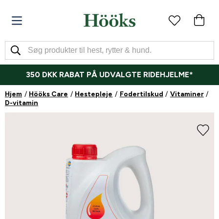
350 DKK RABAT PÅ UDVALGTE RIDEHJELME*
Hjem
Hööks Care
Hestepleje
Fodertilskud
Vitaminer
D-vitamin