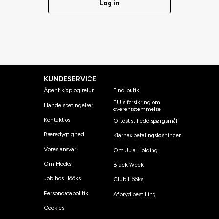
Log in
KUNDESERVICE
Åpent kjøp og retur
Find butik
EU's forsikring om
Handelsbetingelser
overensstemmelse
Kontakt os
Oftest stillede spørgsmål
Bæredygtighed
Klarnas betalingsløsninger
Vores ansvar
Om Jula Holding
Om Hööks
Black Week
Job hos Hööks
Club Hööks
Persondatapolitik
Afbryd bestilling
Cookies