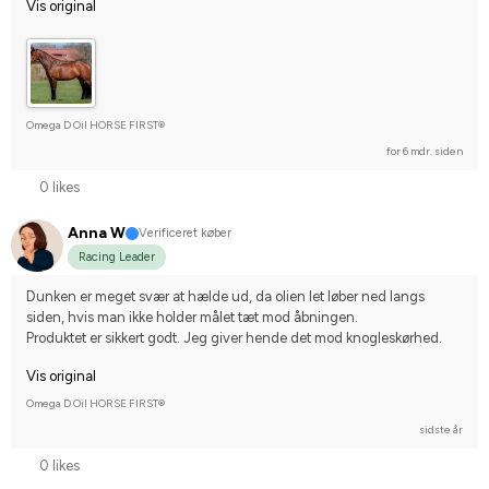
Vis original
Omega D Oil HORSE FIRST®
for 6 mdr. siden
0 likes
Anna W
Verificeret køber
Racing Leader
Dunken er meget svær at hælde ud, da olien let løber ned langs 
siden, hvis man ikke holder målet tæt mod åbningen. 
Produktet er sikkert godt. Jeg giver hende det mod knogleskørhed.
Vis original
Omega D Oil HORSE FIRST®
sidste år
0 likes