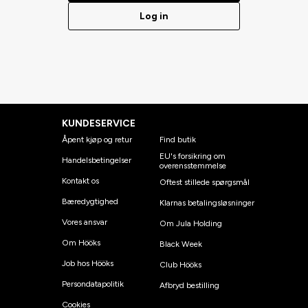
Log in
KUNDESERVICE
Åpent kjøp og retur
Find butik
EU's forsikring om
Handelsbetingelser
overensstemmelse
Kontakt os
Oftest stillede spørgsmål
Bæredygtighed
Klarnas betalingsløsninger
Vores ansvar
Om Jula Holding
Om Hööks
Black Week
Job hos Hööks
Club Hööks
Persondatapolitik
Afbryd bestilling
Cookies