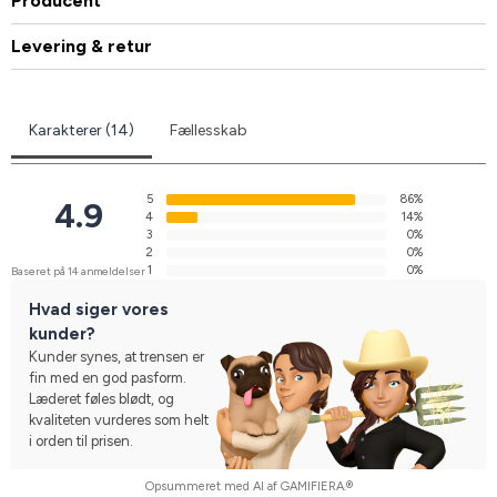
Producent
Levering & retur
Karakterer (14)
Fællesskab
5
86%
4.9
4
14%
3
0%
2
0%
1
0%
Baseret på 14 anmeldelser
Hvad siger vores
kunder?
Kunder synes, at trensen er
fin med en god pasform.
Læderet føles blødt, og
kvaliteten vurderes som helt
i orden til prisen.
Opsummeret med AI af GAMIFIERA.®