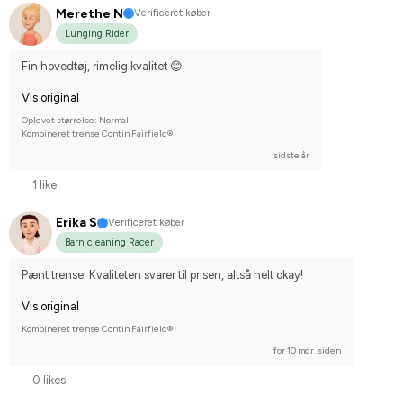
Merethe N
Verificeret køber
Lunging Rider
Fin hovedtøj, rimelig kvalitet 😊
Vis original
Oplevet størrelse: Normal
Kombineret trense Contin Fairfield®
sidste år
1 like
Erika S
Verificeret køber
Barn cleaning Racer
Pænt trense. Kvaliteten svarer til prisen, altså helt okay!
Vis original
Kombineret trense Contin Fairfield®
for 10 mdr. siden
0 likes