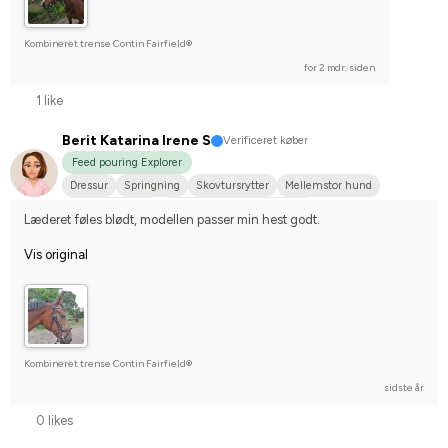
Kombineret trense Contin Fairfield®
for 2 mdr. siden
1 like
Berit Katarina Irene S
Verificeret køber
Feed pouring Explorer
Dressur
Springning
Skovtursrytter
Mellemstor hund
Varmblodstraver
Stævnerytter på hobbyplan
Læderet føles blødt, modellen passer min hest godt.
Vis original
Kombineret trense Contin Fairfield®
sidste år
0 likes