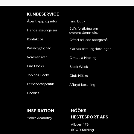
KUNDESERVICE
Åpent kjøp og retur
Find butik
EU's forsikring om
Handelsbetingelser
overensstemmelse
Kontakt os
Oftest stillede spørgsmål
Bæredygtighed
Klarnas betalingsløsninger
Vores ansvar
Om Jula Holding
Om Hööks
Black Week
Job hos Hööks
Club Hööks
Persondatapolitik
Afbryd bestilling
Cookies
INSPIRATION
HÖÖKS
HESTESPORT APS
Hööks Academy
Albuen 17B
6000 Kolding