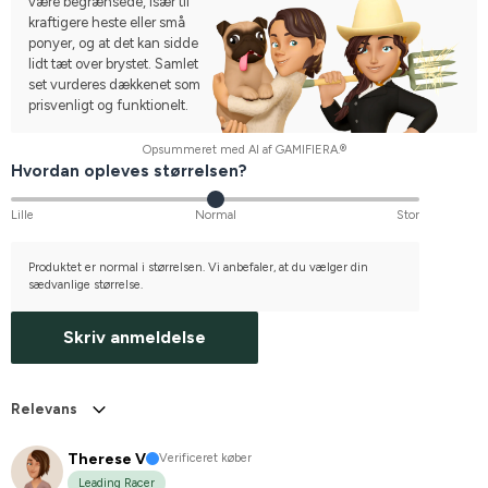
være begrænsede, især til
kraftigere heste eller små
ponyer, og at det kan sidde
lidt tæt over brystet. Samlet
set vurderes dækkenet som
prisvenligt og funktionelt.
Opsummeret med AI af GAMIFIERA.®
Hvordan opleves størrelsen?
Lille
Normal
Stor
Produktet er normal i størrelsen. Vi anbefaler, at du vælger din
sædvanlige størrelse.
Skriv anmeldelse
Relevans
Therese V
Verificeret køber
Leading Racer