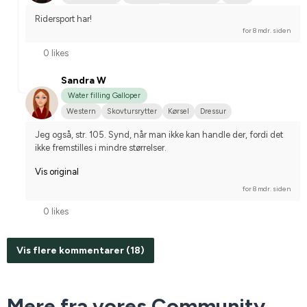
Icelandic horse
Western
Nordsvensk brugshest
Ridersport har!
Islandsk hest
Svensk Varmblod
Nej, jeg starter ikke stævner
for 8 mdr. siden
0 likes
Sandra W
Water filling Galloper
Western
Skovtursrytter
Kørsel
Dressur
Jeg også, str. 105. Synd, når man ikke kan handle der, fordi det 
ikke fremstilles i mindre størrelser.
Vis original
for 8 mdr. siden
0 likes
Vis flere kommentarer (18)
Mere fra vores Community