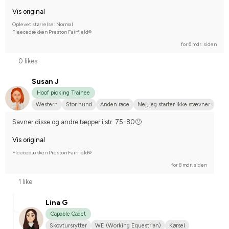
Vis original
Oplevet størrelse: Normal
Fleecedækken Preston Fairfield®
for 6 mdr. siden
0 likes
Susan J
Hoof picking Trainee
Western
Stor hund
Anden race
Nej, jeg starter ikke stævner
Savner disse og andre tæpper i str. 75-80🙁
Vis original
Fleecedækken Preston Fairfield®
for 8 mdr. siden
1 like
Lina G
Capable Cadet
Skovtursrytter
WE (Working Equestrian)
Kørsel