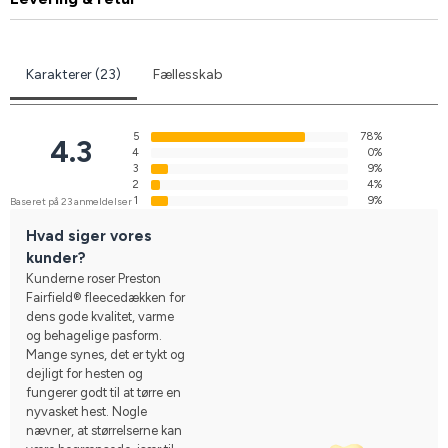
Karakterer (23)
Fællesskab
5
78%
4.3
4
0%
3
9%
2
4%
1
9%
Baseret på 23 anmeldelser
Hvad siger vores
kunder?
Kunderne roser Preston
Fairfield® fleecedækken for
dens gode kvalitet, varme
og behagelige pasform.
Mange synes, det er tykt og
dejligt for hesten og
fungerer godt til at tørre en
nyvasket hest. Nogle
nævner, at størrelserne kan