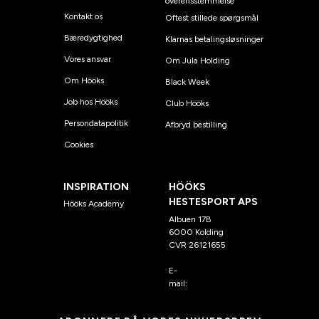
overensstemmelse
Kontakt os
Oftest stillede spørgsmål
Bæredygtighed
Klarnas betalingsløsninger
Vores ansvar
Om Jula Holding
Om Hööks
Black Week
Job hos Hööks
Club Hööks
Persondatapolitik
Afbryd bestilling
Cookies
INSPIRATION
HÖÖKS
HESTESPORT APS
Hööks Academy
Albuen 17B
6000 Kolding
CVR 26121655
E-
mail:
kundeservice@hook
s.dk