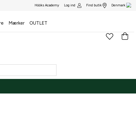
Log ind
Find butik
Hööks Academy
Denmark
re
Mærker
OUTLET