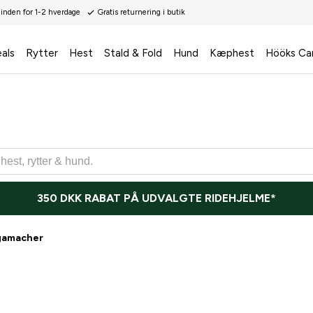
 inden for 1-2 hverdage
Gratis returnering i butik
als
Rytter
Hest
Stald & Fold
Hund
Kæphest
Hööks Ca
350 DKK RABAT PÅ UDVALGTE RIDEHJELME*
gamacher