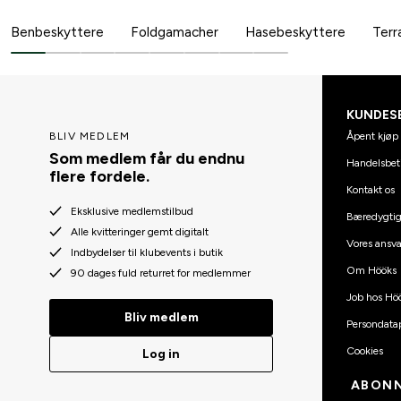
Benbeskyttere
Foldgamacher
Hasebeskyttere
Ter
KUNDES
Åpent kjøp 
BLIV MEDLEM
Som medlem får du endnu
Handelsbet
flere fordele.
Kontakt os
Eksklusive medlemstilbud
Bæredygti
Alle kvitteringer gemt digitalt
Vores ansva
Indbydelser til klubevents i butik
Om Hööks
90 dages fuld returret for medlemmer
Job hos Hö
Bliv medlem
Persondatap
Cookies
Log in
ABONN