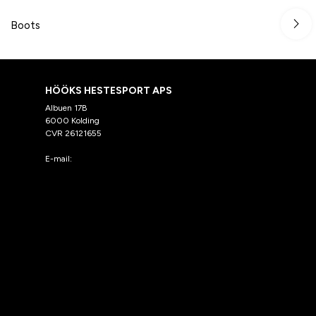
Boots
HÖÖKS HESTESPORT APS
Albuen 17B
6000 Kolding
CVR 26121655
E-mail:
kundeservice@hooks.dk