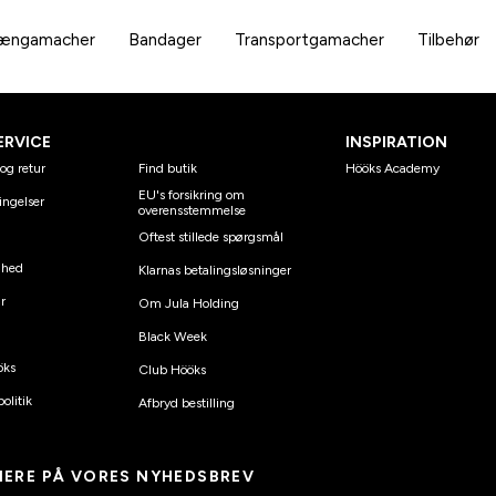
rængamacher
Bandager
Transportgamacher
Tilbehør
ERVICE
INSPIRATION
og retur
Find butik
Hööks Academy
EU's forsikring om
ingelser
overensstemmelse
Oftest stillede spørgsmål
ghed
Klarnas betalingsløsninger
r
Om Jula Holding
Black Week
öks
Club Hööks
olitik
Afbryd bestilling
ERE PÅ VORES NYHEDSBREV