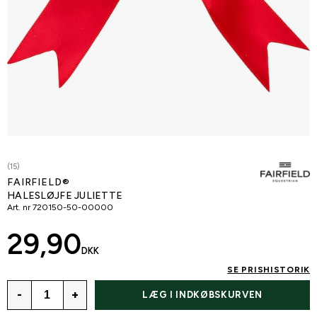
(15)
FAIRFIELD®
HALESLØJFE JULIETTE
Art. nr
720150-50-00000
29,90
DKK
SE PRISHISTORIK
-
+
LÆG I INDKØBSKURVEN