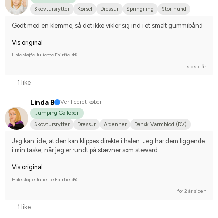
Skovtursrytter
Kørsel
Dressur
Springning
Stor hund
Svensk Varmblod
Varmblodstraver
Stævnerytter på hobbyplan
Godt med en klemme, så det ikke vikler sig ind i et smalt gummibånd
Vis original
Halesløjfe Juliette Fairfield®
sidste år
1 like
Linda B
Verificeret køber
Jumping Galloper
Skovtursrytter
Dressur
Ardenner
Dansk Varmblod (DV)
Dølahest
Engelsk fuldblod (XX)
Fjordhest
Jeg kan lide, at den kan klippes direkte i halen. Jeg har dem liggende 
Hollandsk Varmblod (KWPN)
Koldblodstraver
i min taske, når jeg er rundt på stævner som steward.
Norsk varmblodshest
Svensk Varmblod
Varmblodstraver
Vis original
Nordlands hest
Oldenburger
Shetlandspony
Halesløjfe Juliette Fairfield®
Nej, jeg starter ikke stævner
for 2 år siden
1 like