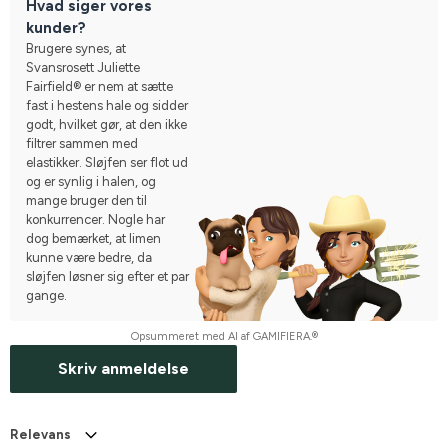
Hvad siger vores
kunder?
Brugere synes, at
Svansrosett Juliette
Fairfield® er nem at sætte
fast i hestens hale og sidder
godt, hvilket gør, at den ikke
filtrer sammen med
elastikker. Sløjfen ser flot ud
og er synlig i halen, og
mange bruger den til
konkurrencer. Nogle har
dog bemærket, at limen
kunne være bedre, da
sløjfen løsner sig efter et par
gange.
Opsummeret med AI af GAMIFIERA.®
Skriv anmeldelse
Relevans