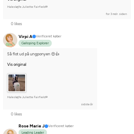
Halesløjfe Juliette Fairfield®
for 3 mdr. siden
0 likes
Virpi A
Verificeret køber
Galloping Explorer
Så flot ud på ungponyen 😍👍
Vis original
Halesløjfe Juliette Fairfield®
sidste år
0 likes
Rose Marie J
Verificeret køber
Leading Leader