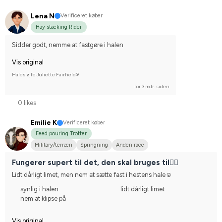
Lena N
Verificeret køber
Hay stacking Rider
Sidder godt, nemme at fastgøre i halen
Vis original
Halesløjfe Juliette Fairfield®
for 3 mdr. siden
0 likes
Emilie K
Verificeret køber
Feed pouring Trotter
Military/terræn
Springning
Anden race
Stævnerytter på hobbyplan
Fungerer supert til det, den skal bruges til🙂‍↕️
Lidt dårligt limet, men nem at sætte fast i hestens hale☺️
synlig i halen
lidt dårligt limet
nem at klipse på
Vis original