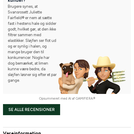
kunder?
Brugere synes, at
Svansrosett Juliette
Fairfield® er nem at sætte
fast i hestens hale og sidder
godt, hvilket gør, at den ikke
filtrer sammen med
elastikker. Sløjfen ser flot ud
og er synlig i halen, og
mange bruger den til
konkurrencer. Nogle har
dog bemærket, at limen
kunne være bedre, da
sløjfen løsner sig efter et par
gange.
Opsummeret med AI af GAMIFIERA.®
SE ALLE RECENSIONER
Vareinformation