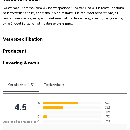
Roset med klemme, som du nemt spænder i hestens hale. En roset i hestens
hale fortæller andre, at de skal holde afstand. En rød roset advarer om, at
hesten kan sparke, en grøn roset viser, at hesten er ung/eller nybegynder og
en blå roset fortæller, at hesten er en hingst.
Varespecifikation
Producent
Levering & retur
Karakterer (15)
Fællesskab
5
60%
4.5
4
33%
3
0%
2
7%
1
0%
Baseret på 15 anmeldelser