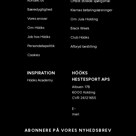
Kontakt os
Oftest stillede spørgsmål
Bæredygtighed
Klarnas betalingsløsninger
Vores ansvar
Om Jula Holding
Om Hööks
Black Week
Job hos Hööks
Club Hööks
Persondatapolitik
Afbryd bestilling
Cookies
INSPIRATION
HÖÖKS
HESTESPORT APS
Hööks Academy
Albuen 17B
6000 Kolding
CVR 26121655
E-
mail:
kundeservice@hook
s.dk
ABONNERE PÅ VORES NYHEDSBREV