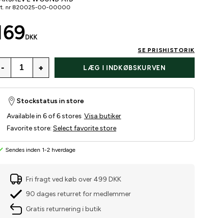
t. nr
820025-00-00000
169
DKK
SE PRISHISTORIK
-
+
LÆG I INDKØBSKURVEN
Stockstatus in store
Available in 6 of 6 stores
Visa butiker
Favorite store
:
Select favorite store
Sendes inden 1-2 hverdage
Fri fragt ved køb over 499 DKK
90 dages returret for medlemmer
Gratis returnering i butik