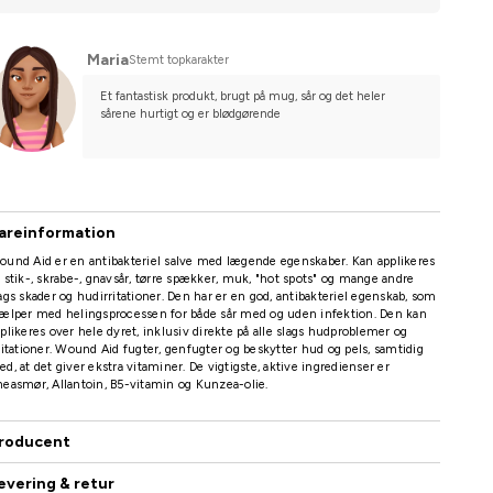
Maria
Stemt topkarakter
Et fantastisk produkt, brugt på mug, sår og det heler 
sårene hurtigt og er blødgørende
areinformation
und Aid er en antibakteriel salve med lægende egenskaber. Kan applikeres
 stik-, skrabe-, gnavsår, tørre spækker, muk, "hot spots" og mange andre
ags skader og hudirritationer. Den har er en god, antibakteriel egenskab, som
ælper med helingsprocessen for både sår med og uden infektion. Den kan
plikeres over hele dyret, inklusiv direkte på alle slags hudproblemer og
ritationer. Wound Aid fugter, genfugter og beskytter hud og pels, samtidig
d, at det giver ekstra vitaminer. De vigtigste, aktive ingredienser er
easmør, Allantoin, B5-vitamin og Kunzea-olie.
roducent
evering & retur