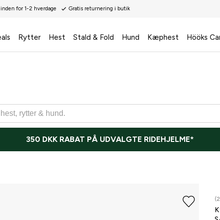
 inden for 1-2 hverdage
Gratis returnering i butik
als
Rytter
Hest
Stald & Fold
Hund
Kæphest
Hööks Ca
350 DKK RABAT PÅ UDVALGTE RIDEHJELME*
(2
K
S