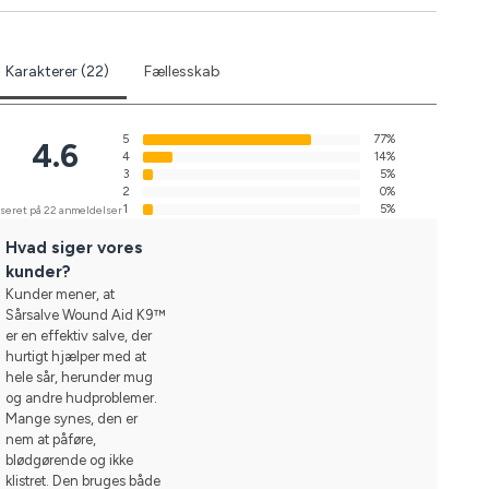
Karakterer (22)
Fællesskab
5
77%
4.6
4
14%
3
5%
2
0%
1
5%
seret på 22 anmeldelser
Hvad siger vores
kunder?
Kunder mener, at
Sårsalve Wound Aid K9™
er en effektiv salve, der
hurtigt hjælper med at
hele sår, herunder mug
og andre hudproblemer.
Mange synes, den er
nem at påføre,
blødgørende og ikke
klistret. Den bruges både