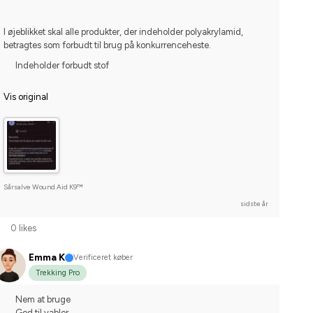
I øjeblikket skal alle produkter, der indeholder polyakrylamid, 
betragtes som forbudt til brug på konkurrenceheste.
Indeholder forbudt stof
Vis original
Sårsalve Wound Aid K9™
sidste år
0 likes
Emma K
Verificeret køber
Trekking Pro
Nem at bruge
God til vabler