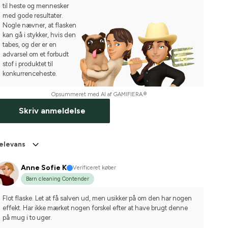
til heste og mennesker
med gode resultater.
Nogle nævner, at flasken
kan gå i stykker, hvis den
tabes, og der er en
advarsel om et forbudt
stof i produktet til
konkurrenceheste.
Opsummeret med AI af GAMIFIERA.®
Skriv anmeldelse
elevans
Anne Sofie K
Verificeret køber
Barn cleaning Contender
Flot flaske. Let at få salven ud, men usikker på om den har nogen 
effekt. Har ikke mærket nogen forskel efter at have brugt denne 
på mug i to uger.