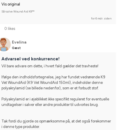
Vis original
Sårsalve Wound Aid K9™
for 6 mdr. siden
0 likes
Evelina
Gæst
Advarsel ved konkurrence!
Vil bare advare om dette, i hvert fald gælder det travheste!
Ifølge den indholdsfortegnelse, jeg har fundet vedrørende K9 
Vet WoundAid (K9 Vet WoundAid 150ml), indeholder denne 
polyakrylamid (se billede nedenfor), som er et forbudt stof.
Polyakrylamid er i øjeblikket ikke specifikt reguleret for eventuelle 
undtagelser i salver eller andre produkter til udvortes brug.
Tak fordi du gjorde os opmærksomme på, at det også forekommer 
i denne type produkter.