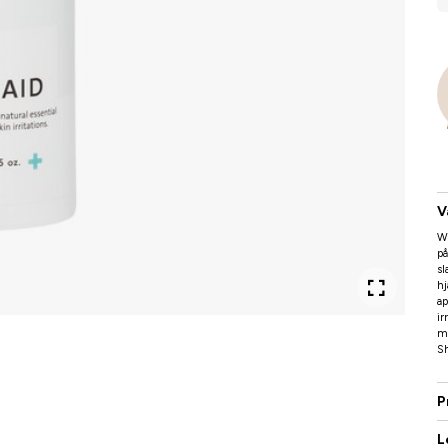
V
Wo
på
sl
hj
ap
ir
me
Sh
P
L