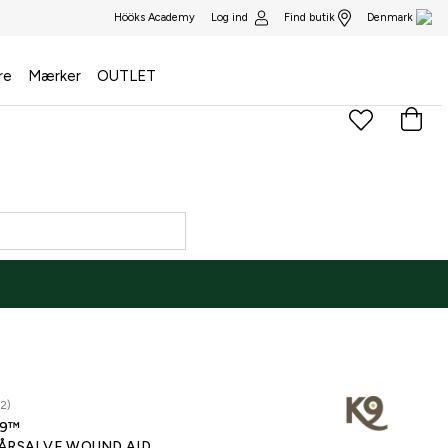
Log ind
Find butik
Hööks Academy
Denmark
re
Mærker
OUTLET
2)
9™
ÅRSALVE WOUND AID