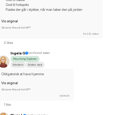
God til hotspots
Flaske der går i stykker, når man taber den på jorden
Vis original
Sårsalve Wound Aid K9™
for 2 år siden
2 likes
Ingela G
Verificeret køber
Mounting Explorer
Western
Anden race
Obligatorisk at have hjemme
Vis original
Sårsalve Wound Aid K9™
sidste år
1 like