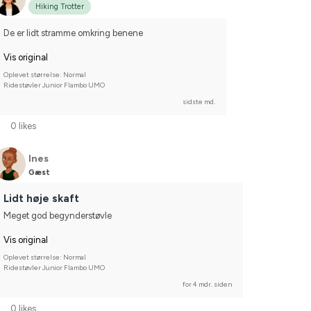
Hiking Trotter
De er lidt stramme omkring benene
Vis original
Oplevet størrelse: Normal
Ridestøvler Junior Flambo UMO
sidste md.
0 likes
Ines
Gæst
Lidt høje skaft
Meget god begynderstøvle
Vis original
Oplevet størrelse: Normal
Ridestøvler Junior Flambo UMO
for 4 mdr. siden
0 likes