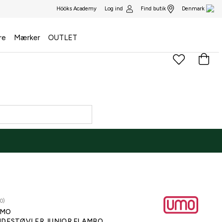
Log ind
Find butik
Hööks Academy
Denmark
re
Mærker
OUTLET
0)
UMO
IDESTØVLER JUNIOR FLAMBO