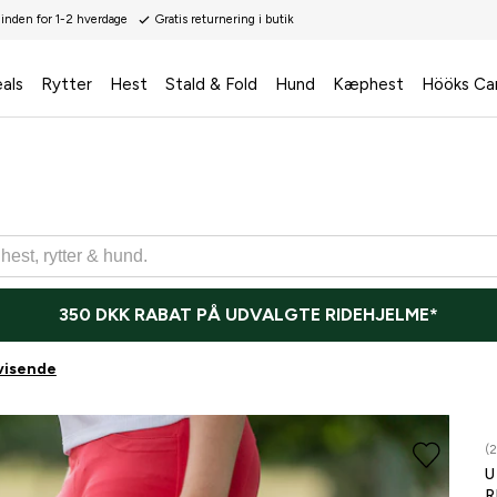
 inden for 1-2 hverdage
Gratis returnering i butik
als
Rytter
Hest
Stald & Fold
Hund
Kæphest
Hööks Ca
350 DKK RABAT PÅ UDVALGTE RIDEHJELME*
visende
(2
R