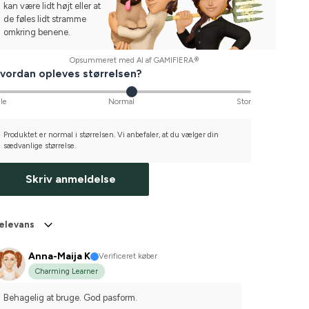
kan være lidt højt eller at
de føles lidt stramme
omkring benene.
Opsummeret med AI af GAMIFIERA.®
vordan opleves størrelsen?
lle
Normal
Stor
Produktet er normal i størrelsen. Vi anbefaler, at du vælger din
sædvanlige størrelse.
Skriv anmeldelse
elevans
Anna-Maija K
Verificeret køber
Charming Learner
Behagelig at bruge. God pasform.