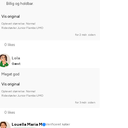
Billig og holdbar.
Vis original
Oplevet størrelse: Normal
Ridestøvler Junior Flambo UMO
for 2 mdr. siden
0 likes
Lola
Gæst
Meget god
Vis original
Oplevet størrelse: Normal
Ridestøvler Junior Flambo UMO
for 3 mdr. siden
0 likes
Louella Maria M
Verificeret køber