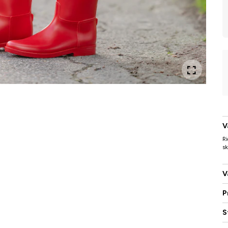
V
Ri
sk
V
P
S