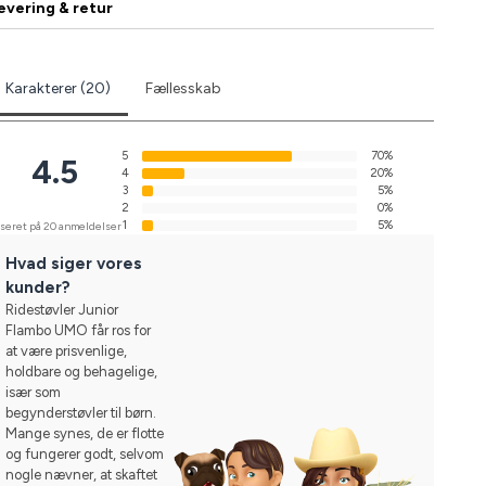
evering & retur
Karakterer (20)
Fællesskab
5
70%
4.5
4
20%
3
5%
2
0%
1
5%
seret på 20 anmeldelser
Hvad siger vores
kunder?
Ridestøvler Junior
Flambo UMO får ros for
at være prisvenlige,
holdbare og behagelige,
især som
begynderstøvler til børn.
Mange synes, de er flotte
og fungerer godt, selvom
nogle nævner, at skaftet