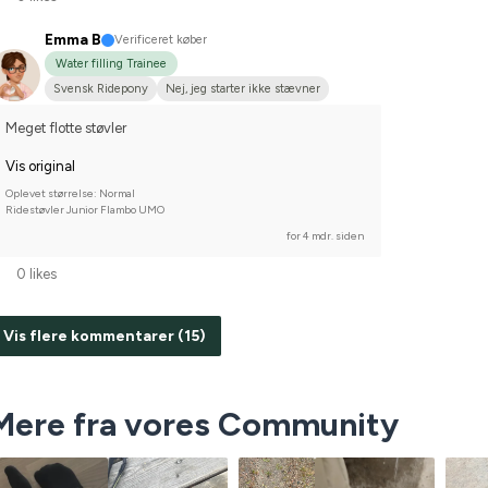
Emma B
Verificeret køber
Water filling Trainee
Svensk Ridepony
Nej, jeg starter ikke stævner
Meget flotte støvler
Vis original
Oplevet størrelse: Normal
Ridestøvler Junior Flambo UMO
for 4 mdr. siden
0 likes
Vis flere kommentarer (15)
Mere fra vores Community