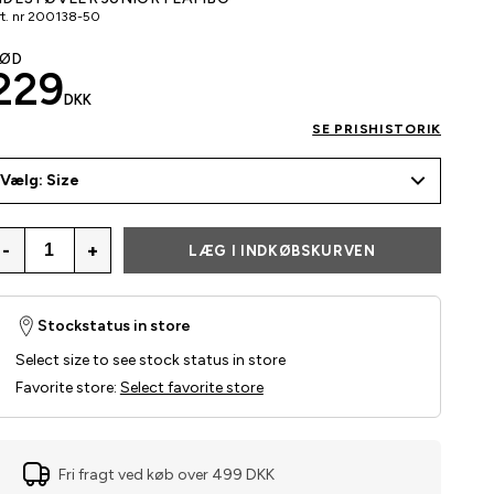
t. nr
200138-50
ØD
229
DKK
SE PRISHISTORIK
Vælg: Size
-
+
LÆG I INDKØBSKURVEN
Stockstatus in store
Select size to see stock status in store
Favorite store
:
Select favorite store
Fri fragt ved køb over 499 DKK