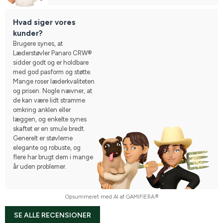
Hvad siger vores
kunder?
Brugere synes, at
Læderstøvler Panaro CRW®
sidder godt og er holdbare
med god pasform og støtte.
Mange roser læderkvaliteten
og prisen. Nogle nævner, at
de kan være lidt stramme
omkring anklen eller
læggen, og enkelte synes
skaftet er en smule bredt.
Generelt er støvlerne
elegante og robuste, og
flere har brugt dem i mange
år uden problemer.
Opsummeret med AI af GAMIFIERA.®
SE ALLE RECENSIONER