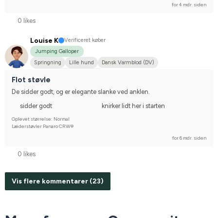
for 4 mdr. siden
0 likes
Louise K
Verificeret køber
Jumping Galloper
Springning
Lille hund
Dansk Varmblod (DV)
Stævnerytter på hobbyplan
Flot støvle
De sidder godt, og er elegante slanke ved anklen.
sidder godt
knirker lidt her i starten
Oplevet størrelse: Normal
Læderstøvler Panaro CRW®
for 6 mdr. siden
0 likes
Vis flere kommentarer (23)