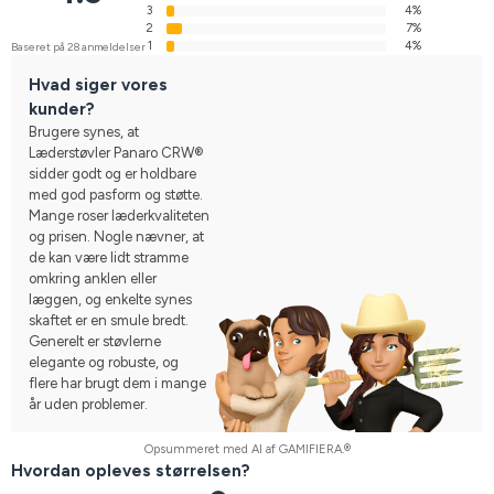
3
4%
2
7%
1
4%
Baseret på 28 anmeldelser
Hvad siger vores
kunder?
Brugere synes, at
Læderstøvler Panaro CRW®
sidder godt og er holdbare
med god pasform og støtte.
Mange roser læderkvaliteten
og prisen. Nogle nævner, at
de kan være lidt stramme
omkring anklen eller
læggen, og enkelte synes
skaftet er en smule bredt.
Generelt er støvlerne
elegante og robuste, og
flere har brugt dem i mange
år uden problemer.
Opsummeret med AI af GAMIFIERA.®
Hvordan opleves størrelsen?