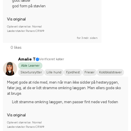
godt læder
god form på støvlen
Vis original
Oplevet størrelse: Normal
Læderstøvler Panaro CRW®
for 3 mdr. siden
0 likes
Amalie T
Verificeret køber
Able Learner
Skovtursrytter
Lille hund
Fjordhest
Frieser
Koldblodstraver
Varmblodstraver
Nej, jeg starter ikke stævner
Meget gode at ride med, men når man ikke sidder på hesteryggen, 
føler jeg, at de er lidt stramme omkring læggen. Men ellers gode sko 
at bruge.
Lidt stramme omkring læggen, men passer fint nede ved foden
Vis original
Oplevet størrelse: Normal
Læderstøvler Panaro CRW®