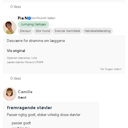
0 likes
Pia N
Verificeret køber
Jumping Galloper
Dressur
Stor hund
Svensk Varmblod
Halvblodsblanding
Stævnerytter på hobbyplan
Desværre for stramme om læggene
Vis original
Oplevet størrelse: Lille
Læderstøvler Panaro CRW®
for 3 uger siden
0 likes
Camilla
Gæst
fremragende støvler
Passer rigtig godt, elsker virkelig disse støvler
passer godt