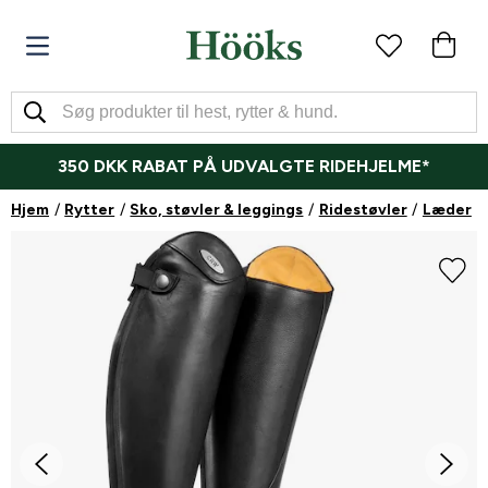
350 DKK RABAT PÅ UDVALGTE RIDEHJELME*
Hjem
Rytter
Sko, støvler & leggings
Ridestøvler
Læder