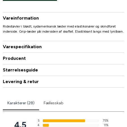
Vareinformation
Ridestøvler i blødt, sydamerikansk læder med elastiksnører og skindforet
inderside. Grip-læder på indersiden af skaftet. Elastikkant langs med lynlåsen.
Varespecifikation
Producent
Størrelsesguide
Levering & retur
Karakterer (28)
Fællesskab
5
75%
4.5
4
11%