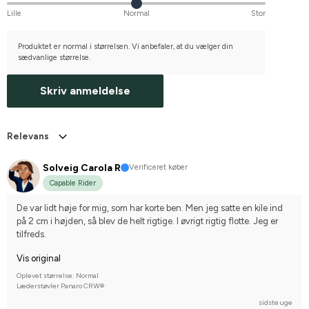
Lille
Normal
Stor
Produktet er normal i størrelsen. Vi anbefaler, at du vælger din
sædvanlige størrelse.
Skriv anmeldelse
Relevans
Solveig Carola R
Verificeret køber
Capable Rider
De var lidt høje for mig, som har korte ben. Men jeg satte en kile ind 
på 2 cm i højden, så blev de helt rigtige. I øvrigt rigtig flotte. Jeg er 
tilfreds.
Vis original
Oplevet størrelse: Normal
Læderstøvler Panaro CRW®
sidste uge