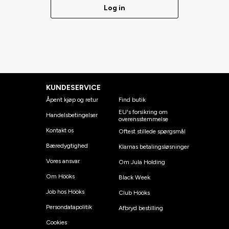
Log in
KUNDESERVICE
Åpent kjøp og retur
Find butik
EU's forsikring om
Handelsbetingelser
overensstemmelse
Kontakt os
Oftest stillede spørgsmål
Bæredygtighed
Klarnas betalingsløsninger
Vores ansvar
Om Jula Holding
Om Hööks
Black Week
Job hos Hööks
Club Hööks
Persondatapolitik
Afbryd bestilling
Cookies