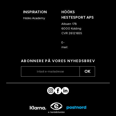
INSPIRATION
HÖÖKS
HESTESPORT APS
Hööks Academy
Albuen 17B
6000 Kolding
CVR 26121655
E-
mail:
kundeservice@hook
s.dk
ABONNERE PÅ VORES NYHEDSBREV
OK