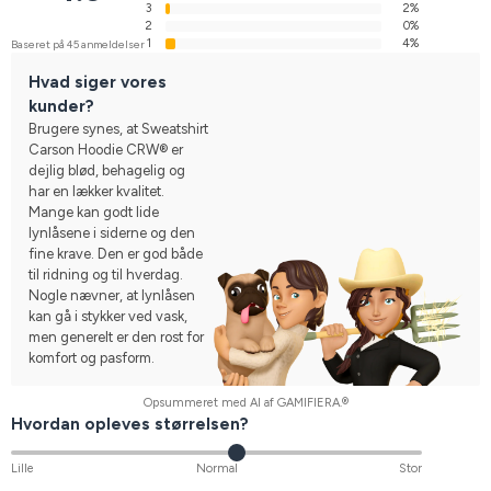
3
2%
2
0%
1
4%
Baseret på 45 anmeldelser
Hvad siger vores
kunder?
Brugere synes, at Sweatshirt
Carson Hoodie CRW® er
dejlig blød, behagelig og
har en lækker kvalitet.
Mange kan godt lide
lynlåsene i siderne og den
fine krave. Den er god både
til ridning og til hverdag.
Nogle nævner, at lynlåsen
kan gå i stykker ved vask,
men generelt er den rost for
komfort og pasform.
Opsummeret med AI af GAMIFIERA.®
Hvordan opleves størrelsen?
Lille
Normal
Stor