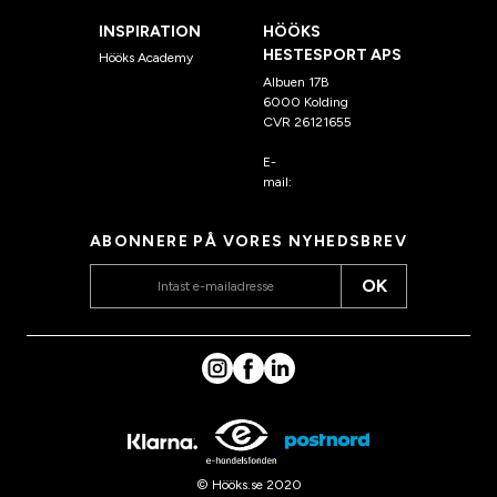
INSPIRATION
HÖÖKS
HESTESPORT APS
Hööks Academy
Albuen 17B
6000 Kolding
CVR 26121655
E-
mail:
kundeservice@hook
s.dk
ABONNERE PÅ VORES NYHEDSBREV
OK
© Hööks.se 2020