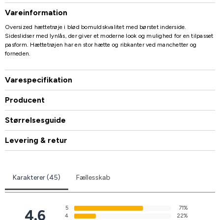
Vareinformation
Oversized hættetrøje i blød bomuldskvalitet med børstet inderside.
Sideslidser med lynlås, der giver et moderne look og mulighed for en tilpasset
pasform. Hættetrøjen har en stor hætte og ribkanter ved manchetter og
forneden.
Varespecifikation
Producent
Størrelsesguide
Levering & retur
Karakterer (45)
Fællesskab
5
71%
4.6
4
22%