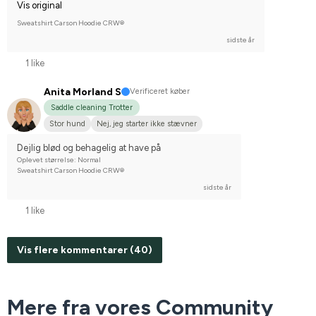
Vis original
Sweatshirt Carson Hoodie CRW®
sidste år
1 like
Anita Morland S
Verificeret køber
Saddle cleaning Trotter
Stor hund
Nej, jeg starter ikke stævner
Dejlig blød og behagelig at have på
Oplevet størrelse: Normal
Sweatshirt Carson Hoodie CRW®
sidste år
1 like
Vis flere kommentarer (40)
Mere fra vores Community