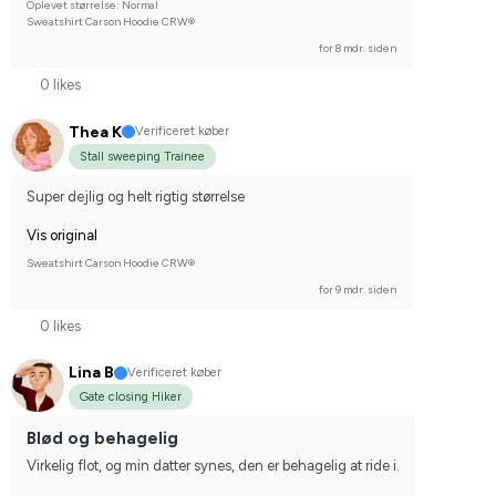
Oplevet størrelse: Normal
Sweatshirt Carson Hoodie CRW®
for 8 mdr. siden
0 likes
Thea K
Verificeret køber
Stall sweeping Trainee
Super dejlig og helt rigtig størrelse
Vis original
Sweatshirt Carson Hoodie CRW®
for 9 mdr. siden
0 likes
Lina B
Verificeret køber
Gate closing Hiker
Blød og behagelig
Virkelig flot, og min datter synes, den er behagelig at ride i.