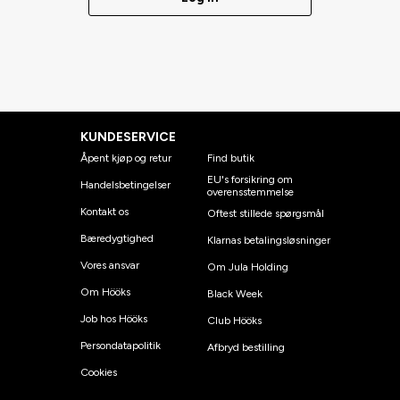
KUNDESERVICE
Åpent kjøp og retur
Find butik
EU's forsikring om
Handelsbetingelser
overensstemmelse
Kontakt os
Oftest stillede spørgsmål
Bæredygtighed
Klarnas betalingsløsninger
Vores ansvar
Om Jula Holding
Om Hööks
Black Week
Job hos Hööks
Club Hööks
Persondatapolitik
Afbryd bestilling
Cookies