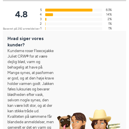
5
83%
4.8
4
14%
3
2%
2
1%
1
1%
Baseret på 292 anmeldelser
Hvad siger vores
kunder?
Kunderne roser Fleecejakke
Juliet CRW® for at være
dejlig blød, varm og
behagelig at have på.
Mange synes, at pasformen
er god, og at den høje krave
holder varmen godt. Jakken
føles luksuriøs og bevarer
blødheden efter vask,
selvom nogle synes, den
kan være lidt stor, og at der
kan stikke tråde ud.
Kvaliteten på sømmene får
blandede anmeldelser, men
generelt er det en varm og