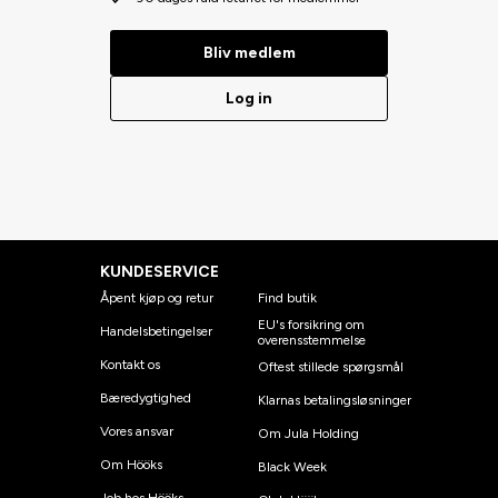
Bliv medlem
Log in
KUNDESERVICE
Åpent kjøp og retur
Find butik
EU's forsikring om
Handelsbetingelser
overensstemmelse
Kontakt os
Oftest stillede spørgsmål
Bæredygtighed
Klarnas betalingsløsninger
Vores ansvar
Om Jula Holding
Om Hööks
Black Week
Job hos Hööks