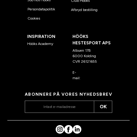
Club Hööks
Persondatapolitik
Afbryd bestilling
Cookies
INSPIRATION
HÖÖKS
HESTESPORT APS
Hööks Academy
Albuen 17B
6000 Kolding
CVR 26121655
E-
mail:
kundeservice@hook
s.dk
ABONNERE PÅ VORES NYHEDSBREV
OK