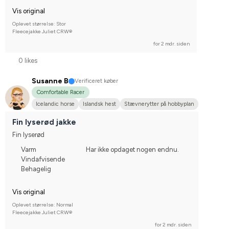
Vis original
Oplevet størrelse: Stor
Fleecejakke Juliet CRW®
for 2 mdr. siden
0 likes
Susanne B
Verificeret køber
Comfortable Racer
Icelandic horse
Islandsk hest
Stævnerytter på hobbyplan
Fin lyserød jakke
Fin lyserød
Varm
Har ikke opdaget nogen endnu.
Vindafvisende
Behagelig
Vis original
Oplevet størrelse: Normal
Fleecejakke Juliet CRW®
for 2 mdr. siden