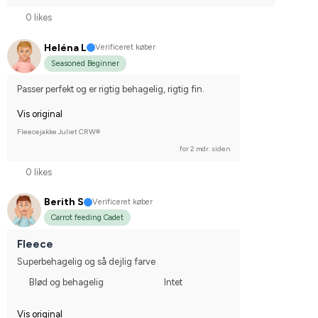
0 likes
Heléna L
Verificeret køber
Seasoned Beginner
Passer perfekt og er rigtig behagelig, rigtig fin.
Vis original
Fleecejakke Juliet CRW®
for 2 mdr. siden
0 likes
Berith S
Verificeret køber
Carrot feeding Cadet
Fleece
Superbehagelig og så dejlig farve
Blød og behagelig
Intet
Vis original