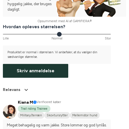
hyggelig jakke, der bruges
dagligt.
Opsummeret med AI af GAMIFIERA.®
Hvordan opleves størrelsen?
Lille
Normal
Stor
Produktet er normal i størrelsen. Vi anbefaler, at du vælger din
sædvanlige størrelse.
Skriv anmeldelse
Relevans
Kiana M
Verificeret køber
Trail riding Trainee
Military/terræn
Skovtursrytter
Mellemstor hund
Meget behagelig og varm jakke. Store lommer og god lynlås.