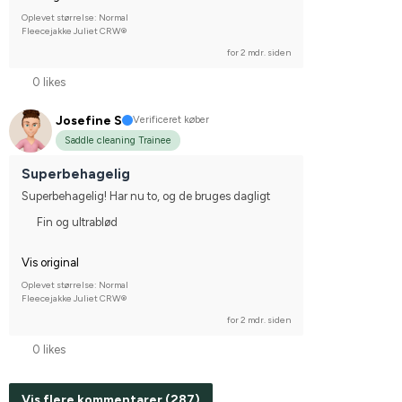
Oplevet størrelse: Normal
Fleecejakke Juliet CRW®
for 2 mdr. siden
0 likes
Josefine S
Verificeret køber
Saddle cleaning Trainee
Superbehagelig
Superbehagelig! Har nu to, og de bruges dagligt
Fin og ultrablød
Vis original
Oplevet størrelse: Normal
Fleecejakke Juliet CRW®
for 2 mdr. siden
0 likes
Vis flere kommentarer (287)