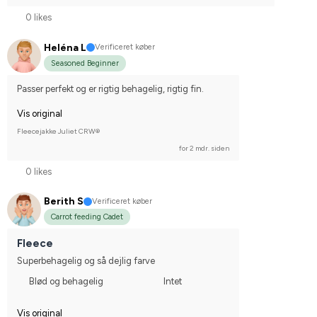
0 likes
Heléna L
Verificeret køber
Seasoned Beginner
Passer perfekt og er rigtig behagelig, rigtig fin.
Vis original
Fleecejakke Juliet CRW®
for 2 mdr. siden
0 likes
Berith S
Verificeret køber
Carrot feeding Cadet
Fleece
Superbehagelig og så dejlig farve
Blød og behagelig
Intet
Vis original