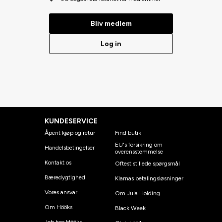
Bliv medlem
Log in
KUNDESERVICE
Åpent kjøp og retur
Find butik
EU's forsikring om
Handelsbetingelser
overensstemmelse
Kontakt os
Oftest stillede spørgsmål
Bæredygtighed
Klarnas betalingsløsninger
Vores ansvar
Om Jula Holding
Om Hööks
Black Week
Job hos Hööks