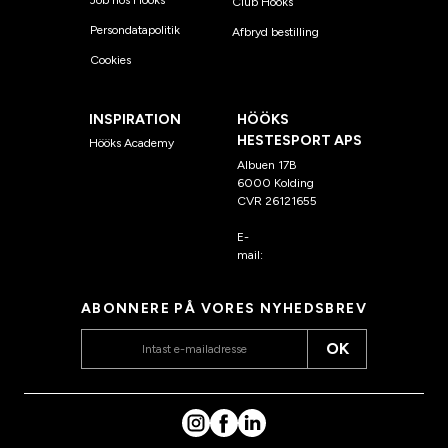
Club Hööks
Persondatapolitik
Afbryd bestilling
Cookies
INSPIRATION
HÖÖKS
HESTESPORT APS
Hööks Academy
Albuen 17B
6000 Kolding
CVR 26121655
E-
mail:
kundeservice@hook
s.dk
ABONNERE PÅ VORES NYHEDSBREV
OK