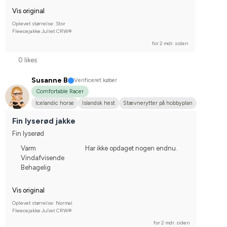
Vis original
Oplevet størrelse: Stor
Fleecejakke Juliet CRW®
for 2 mdr. siden
0 likes
Susanne B
Verificeret køber
Comfortable Racer
Icelandic horse
Islandsk hest
Stævnerytter på hobbyplan
Fin lyserød jakke
Fin lyserød
Varm
Har ikke opdaget nogen endnu.
Vindafvisende
Behagelig
Vis original
Oplevet størrelse: Normal
Fleecejakke Juliet CRW®
for 2 mdr. siden