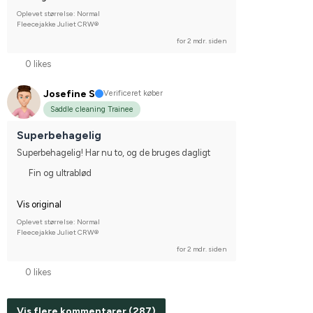
Oplevet størrelse: Normal
Fleecejakke Juliet CRW®
for 2 mdr. siden
0 likes
Josefine S
Verificeret køber
Saddle cleaning Trainee
Superbehagelig
Superbehagelig! Har nu to, og de bruges dagligt
Fin og ultrablød
Vis original
Oplevet størrelse: Normal
Fleecejakke Juliet CRW®
for 2 mdr. siden
0 likes
Vis flere kommentarer (287)