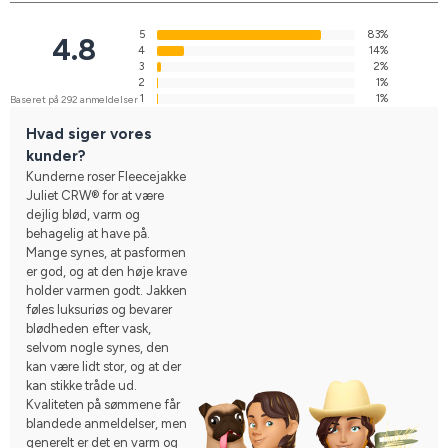
5
83%
4.8
4
14%
3
2%
2
1%
1
1%
Baseret på 292 anmeldelser
Hvad siger vores
kunder?
Kunderne roser Fleecejakke
Juliet CRW® for at være
dejlig blød, varm og
behagelig at have på.
Mange synes, at pasformen
er god, og at den høje krave
holder varmen godt. Jakken
føles luksuriøs og bevarer
blødheden efter vask,
selvom nogle synes, den
kan være lidt stor, og at der
kan stikke tråde ud.
Kvaliteten på sømmene får
blandede anmeldelser, men
generelt er det en varm og