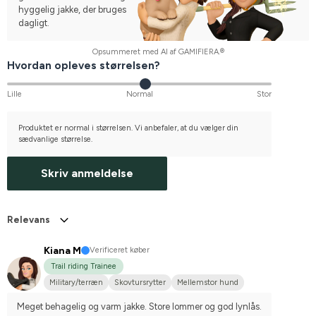
hyggelig jakke, der bruges
dagligt.
Opsummeret med AI af GAMIFIERA.®
Hvordan opleves størrelsen?
Lille
Normal
Stor
Produktet er normal i størrelsen. Vi anbefaler, at du vælger din
sædvanlige størrelse.
Skriv anmeldelse
Relevans
Kiana M
Verificeret køber
Trail riding Trainee
Military/terræn
Skovtursrytter
Mellemstor hund
Meget behagelig og varm jakke. Store lommer og god lynlås.