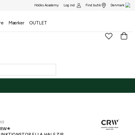
Log ind
Find butik
Hööks Academy
Denmark
re
Mærker
OUTLET
20)
CRW®
UNKTIONSTOP ELLA HALF ZIP