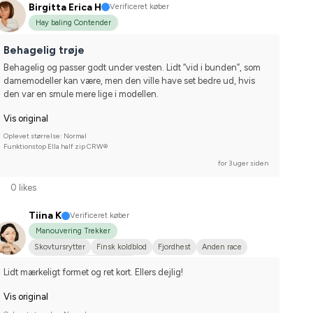
Birgitta Erica H
Verificeret køber
Hay baling Contender
Behagelig trøje
Behagelig og passer godt under vesten. Lidt “vid i bunden”, som 
damemodeller kan være, men den ville have set bedre ud, hvis 
den var en smule mere lige i modellen.
Vis original
Oplevet størrelse: Normal
Funktionstop Ella half zip CRW®
for 3 uger siden
0 likes
Tiina K
Verificeret køber
Manouvering Trekker
Skovtursrytter
Finsk koldblod
Fjordhest
Anden race
Nej, jeg starter ikke stævner
Lidt mærkeligt formet og ret kort. Ellers dejlig!
Vis original