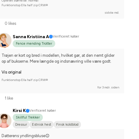
Oplevet størrelse: Normal
Funktionstop Ella half zip CRW®
sidste md.
0 likes
Sanna Kristiina A
Verificeret køber
Fence mending Trotter
Trøjen er kort og bred i modellen, hvilket gør, at den nemt glider 
op af bukserne. Mere længde og indsnævring ville være godt.
Vis original
Funktionstop Ella half zip CRW®
for 3 mdr. siden
1 like
Kirsi K
Verificeret køber
Skillful Trekker
Dressur
Estnisk hest
Finsk koldblod
Nej, jeg starter ikke stævner
Datterens yndlingsbluse😊