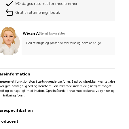
90 dages returret for medlemmer
Gratis returnering i butik
Wivan A
Stemt topkarakter
God at bruge og passende størrelse og nem at bruge
areinformation
ngærmet funktionstop i tætsiddende pasform. Blød og strækbar kvalitet, der
ver god bevægelighed og komfort. Den børstede inderside gør tøjet meget
ødt og behageligt mod huden. Opretstående krave med dekorative rynker og
nlåsåbning foran.
arespecifikation
roducent