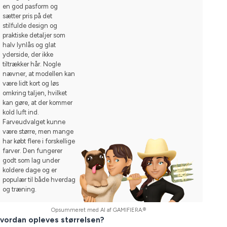
en god pasform og
sætter pris på det
stilfulde design og
praktiske detaljer som
halv lynlås og glat
yderside, der ikke
tiltrækker hår. Nogle
nævner, at modellen kan
være lidt kort og løs
omkring taljen, hvilket
kan gøre, at der kommer
kold luft ind.
Farveudvalget kunne
være større, men mange
har købt flere i forskellige
farver. Den fungerer
godt som lag under
koldere dage og er
populær til både hverdag
og træning.
Opsummeret med AI af GAMIFIERA.®
vordan opleves størrelsen?