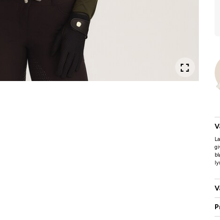
V
La
gi
bl
ly
V
P