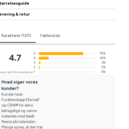
tørrelsesguide
evering & retur
Karakterer (120)
Fællesskab
5
78%
4.7
4
18%
3
3%
2
2%
1
0%
seret på 120 anmeldelser
Hvad siger vores
kunder?
Kunder roser
Funktionstopp Ella half
zip CRW® for dens
behagelige og varme
materiale med blødt
fleece på indersiden.
Mange synes, at den har