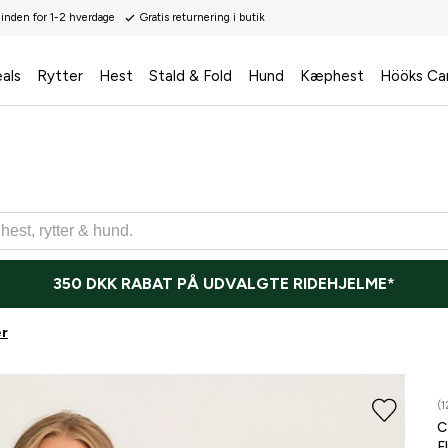
 inden for 1-2 hverdage
Gratis returnering i butik
als
Rytter
Hest
Stald & Fold
Hund
Kæphest
Hööks Ca
350 DKK RABAT PÅ UDVALGTE RIDEHJELME*
r
(1
F