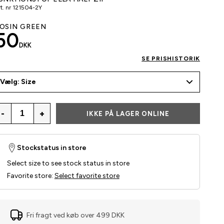
t. nr
121504-2Y
OSIN GREEN
50
DKK
SE PRISHISTORIK
Vælg: Size
-
+
IKKE PÅ LAGER ONLINE
Stockstatus in store
Select size to see stock status in store
Favorite store
:
Select favorite store
Fri fragt ved køb over 499 DKK