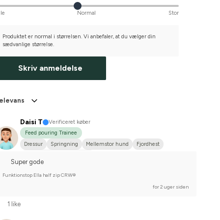
lle
Normal
Stor
Produktet er normal i størrelsen. Vi anbefaler, at du vælger din
sædvanlige størrelse.
Skriv anmeldelse
elevans
Daisi T
Verificeret køber
Feed pouring Trainee
Dressur
Springning
Mellemstor hund
Fjordhest
Stævnerytter på hobbyplan
Super gode
Funktionstop Ella half zip CRW®
for 2 uger siden
1 like