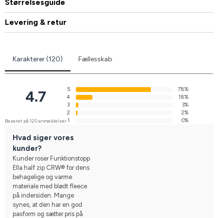
Størrelsesguide
Levering & retur
Karakterer (120)
Fællesskab
5
78%
4.7
4
18%
3
3%
2
2%
1
0%
Baseret på 120 anmeldelser
Hvad siger vores
kunder?
Kunder roser Funktionstopp
Ella half zip CRW® for dens
behagelige og varme
materiale med blødt fleece
på indersiden. Mange
synes, at den har en god
pasform og sætter pris på