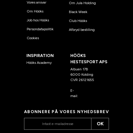
Vores ansvar
Om Jula Holding
Om Hööks
Black Week
Job hos Hööks
Club Hööks
Persondatapolitik
Afbryd bestilling
Cookies
INSPIRATION
HÖÖKS
HESTESPORT APS
Hööks Academy
Albuen 17B
6000 Kolding
CVR 26121655
E-
mail:
kundeservice@hook
s.dk
ABONNERE PÅ VORES NYHEDSBREV
OK