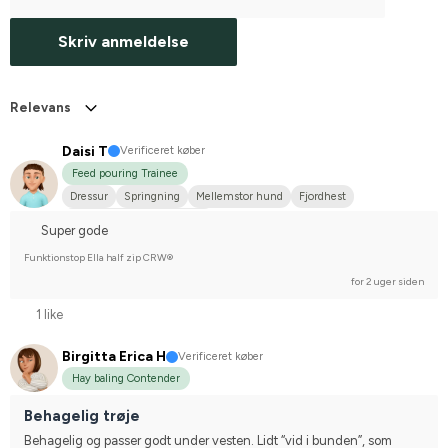
Skriv anmeldelse
Relevans
Daisi T
Verificeret køber
Feed pouring Trainee
Dressur
Springning
Mellemstor hund
Fjordhest
Stævnerytter på hobbyplan
Super gode
Funktionstop Ella half zip CRW®
for 2 uger siden
1 like
Birgitta Erica H
Verificeret køber
Hay baling Contender
Behagelig trøje
Behagelig og passer godt under vesten. Lidt “vid i bunden”, som 