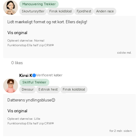
Manouvering Trekker
Skovtursrytter
Finsk koldblod
Fjordhest
Anden race
Nej, jeg starter ikke stævner
Lidt mærkeligt formet og ret kort. Ellers dejlig!
Vis original
Oplevet størrelse: Normal
Funktionstop Ella half zip CRW®
sidste md.
0 likes
Kirsi K
Verificeret køber
Skillful Trekker
Dressur
Estnisk hest
Finsk koldblod
Nej, jeg starter ikke stævner
Datterens yndlingsbluse😊
Vis original
Oplevet størrelse: Lille
Funktionstop Ella half zip CRW®
for 2 mdr. siden