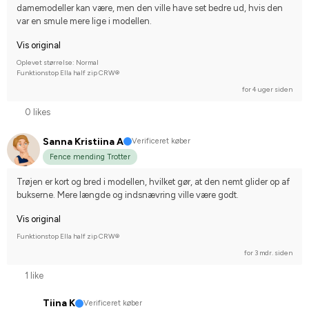
damemodeller kan være, men den ville have set bedre ud, hvis den 
var en smule mere lige i modellen.
Vis original
Oplevet størrelse: Normal
Funktionstop Ella half zip CRW®
for 4 uger siden
0 likes
Sanna Kristiina A
Verificeret køber
Fence mending Trotter
Trøjen er kort og bred i modellen, hvilket gør, at den nemt glider op af 
bukserne. Mere længde og indsnævring ville være godt.
Vis original
Funktionstop Ella half zip CRW®
for 3 mdr. siden
1 like
Tiina K
Verificeret køber