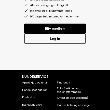
Alle kvitteringer gemt digitalt
Indbydelser til klubevents i butik
90 dages fuld returret for medlemmer
Bliv medlem
Log in
KUNDESERVICE
Åpent kjøp og retur
Find butik
EU's forsikring om
Handelsbetingelser
overensstemmelse
Kontakt os
Oftest stillede spørgsmål
Bæredygtighed
Klarnas betalingsløsninger