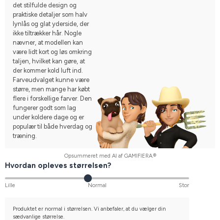
det stilfulde design og
praktiske detaljer som halv
lynlås og glat yderside, der
ikke tiltrækker hår. Nogle
nævner, at modellen kan
være lidt kort og løs omkring
taljen, hvilket kan gøre, at
der kommer kold luft ind.
Farveudvalget kunne være
større, men mange har købt
flere i forskellige farver. Den
fungerer godt som lag
under koldere dage og er
populær til både hverdag og
træning.
Opsummeret med AI af GAMIFIERA.®
Hvordan opleves størrelsen?
Lille
Normal
Stor
Produktet er normal i størrelsen. Vi anbefaler, at du vælger din
sædvanlige størrelse.