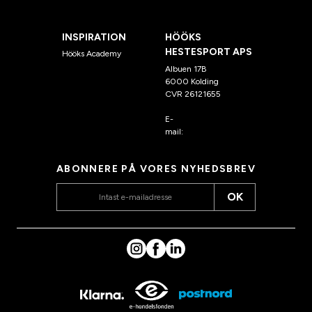
INSPIRATION
HÖÖKS
HESTESPORT APS
Hööks Academy
Albuen 17B
6000 Kolding
CVR 26121655
E-
mail:
kundeservice@hook
s.dk
ABONNERE PÅ VORES NYHEDSBREV
OK