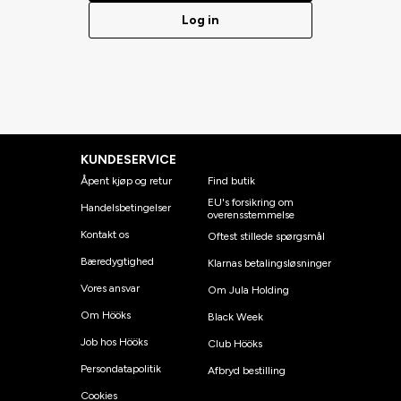
Log in
KUNDESERVICE
Åpent kjøp og retur
Find butik
EU's forsikring om
Handelsbetingelser
overensstemmelse
Kontakt os
Oftest stillede spørgsmål
Bæredygtighed
Klarnas betalingsløsninger
Vores ansvar
Om Jula Holding
Om Hööks
Black Week
Job hos Hööks
Club Hööks
Persondatapolitik
Afbryd bestilling
Cookies