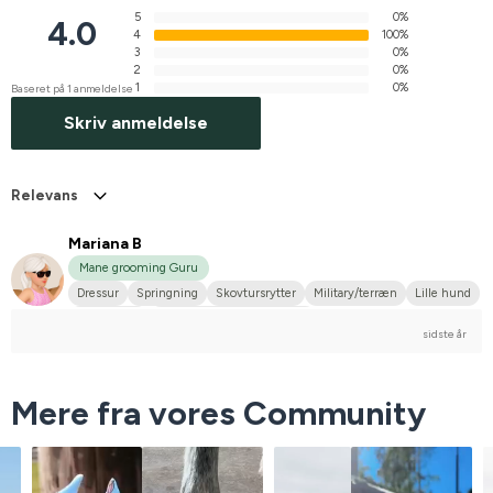
5
0%
4.0
4
100%
3
0%
2
0%
1
0%
Baseret på 1 anmeldelse
Skriv anmeldelse
Relevans
Mariana B
Mane grooming Guru
Dressur
Springning
Skovtursrytter
Military/terræn
Lille hund
Anden race
Stævnerytter på hobbyplan
sidste år
Mere fra vores Community