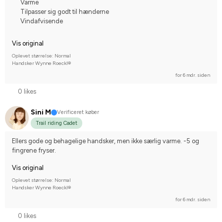
Varme
Tilpasser sig godt til hænderne
Vindafvisende
Vis original
Oplevet størrelse: Normal
Handsker Wynne Roeckl®
for 6 mdr. siden
0 likes
Sini M
Verificeret køber
Trail riding Cadet
Ellers gode og behagelige handsker, men ikke særlig varme. -5 og 
fingrene fryser.
Vis original
Oplevet størrelse: Normal
Handsker Wynne Roeckl®
for 6 mdr. siden
0 likes