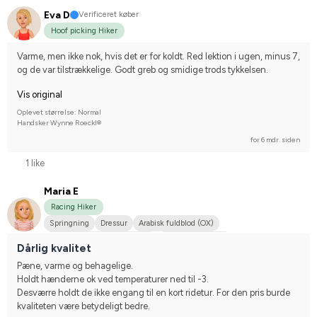
Eva D
Verificeret køber
Hoof picking Hiker
Varme, men ikke nok, hvis det er for koldt. Red lektion i ugen, minus 7, 
og de var tilstrækkelige. Godt greb og smidige trods tykkelsen.
Vis original
Oplevet størrelse: Normal
Handsker Wynne Roeckl®
for 6 mdr. siden
1 like
Maria E
Racing Hiker
Springning
Dressur
Arabisk fuldblod (OX)
Hollandsk Varmblod (KWPN)
Svensk Varmblod
Dårlig kvalitet
Pæne, varme og behagelige.
Holdt hænderne ok ved temperaturer ned til -3.
Desværre holdt de ikke engang til en kort ridetur. For den pris burde 
kvaliteten være betydeligt bedre.