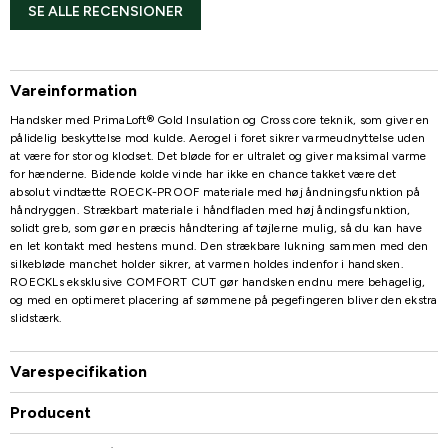
SE ALLE RECENSIONER
Vareinformation
Handsker med PrimaLoft® Gold Insulation og Cross core teknik, som giver en
pålidelig beskyttelse mod kulde. Aerogel i foret sikrer varmeudnyttelse uden
at være for stor og klodset. Det bløde for er ultralet og giver maksimal varme
for hænderne. Bidende kolde vinde har ikke en chance takket være det
absolut vindtætte ROECK-PROOF materiale med høj åndningsfunktion på
håndryggen. Strækbart materiale i håndfladen med høj åndingsfunktion,
solidt greb, som gør en præcis håndtering af tøjlerne mulig, så du kan have
en let kontakt med hestens mund. Den strækbare lukning sammen med den
silkebløde manchet holder sikrer, at varmen holdes indenfor i handsken.
ROECKLs eksklusive COMFORT CUT gør handsken endnu mere behagelig,
og med en optimeret placering af sømmene på pegefingeren bliver den ekstra
slidstærk.
Varespecifikation
Producent