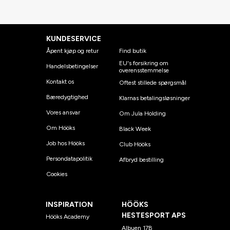
KUNDESERVICE
Åpent kjøp og retur
Find butik
EU's forsikring om
Handelsbetingelser
overensstemmelse
Kontakt os
Oftest stillede spørgsmål
Bæredygtighed
Klarnas betalingsløsninger
Vores ansvar
Om Jula Holding
Om Hööks
Black Week
Job hos Hööks
Club Hööks
Persondatapolitik
Afbryd bestilling
Cookies
INSPIRATION
HÖÖKS
HESTESPORT APS
Hööks Academy
Albuen 17B