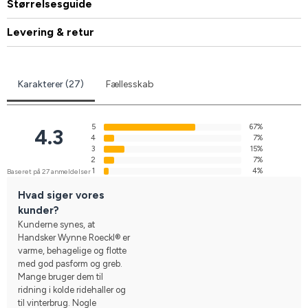
Størrelsesguide
Levering & retur
Karakterer (27)
Fællesskab
5
67%
4.3
4
7%
3
15%
2
7%
1
4%
Baseret på 27 anmeldelser
Hvad siger vores
kunder?
Kunderne synes, at
Handsker Wynne Roeckl® er
varme, behagelige og flotte
med god pasform og greb.
Mange bruger dem til
ridning i kolde ridehaller og
til vinterbrug. Nogle