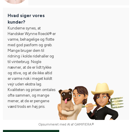
Hvad siger vores
kunder?
Kunderne synes, at
Handsker Wynne Roeckl® er
varme, behagelige og flotte
med god pasform og greb.
Mange bruger dem til
ridning i kolde ridehaller og
til vinterbrug. Nogle
nævner, at de er lidt tykke
og stive, og at de ikke altid
er varme nok i meget koldt
vejr uden ekstra lag.
Kvaliteten og prisen omtales
ofte sammen, og mange
mener, at de er pengene
værd trods en høj pris.
Opsummeret med AI af GAMIFIERA.®