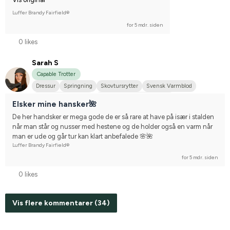
Luffer Brandy Fairfield®
for 5 mdr. siden
0 likes
Sarah S
Capable Trotter
Dressur
Springning
Skovtursrytter
Svensk Varmblod
Arabisk fuldblod (OX)
Stævnerytter på højere plan
Elsker mine hansker🌺
De her handsker er mega gode de er så rare at have på især i stalden 
når man står og nusser med hestene og de holder også en varm når 
man er ude og går tur kan klart anbefalede 🌸🌺
Luffer Brandy Fairfield®
for 5 mdr. siden
0 likes
Vis flere kommentarer (34)