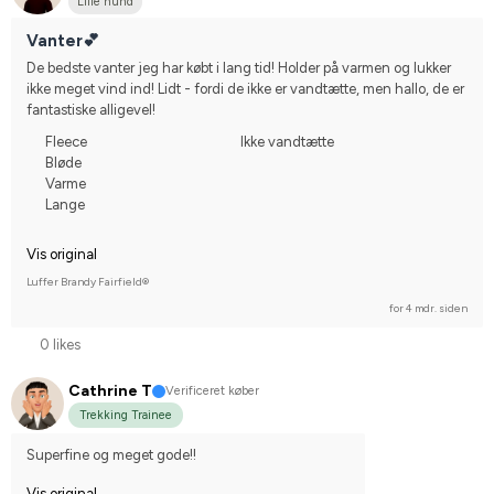
Lille hund
Vanter💕
De bedste vanter jeg har købt i lang tid! Holder på varmen og lukker 
ikke meget vind ind! Lidt - fordi de ikke er vandtætte, men hallo, de er 
fantastiske alligevel!
Fleece
Ikke vandtætte
Bløde
Varme
Lange
Vis original
Luffer Brandy Fairfield®
for 4 mdr. siden
0 likes
Cathrine T
Verificeret køber
Trekking Trainee
Superfine og meget gode!!
Vis original