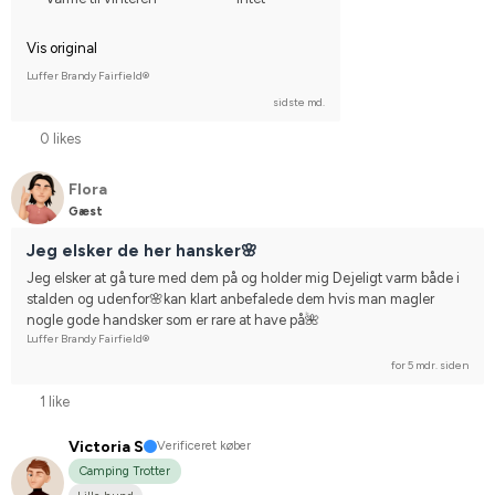
Vis original
Luffer Brandy Fairfield®
sidste md.
0 likes
Flora
Gæst
Jeg elsker de her hansker🌸
Jeg elsker at gå ture med dem på og holder mig Dejeligt varm både i 
stalden og udenfor🌸kan klart anbefalede dem hvis man magler 
nogle gode handsker som er rare at have på🌺
Luffer Brandy Fairfield®
for 5 mdr. siden
1 like
Victoria S
Verificeret køber
Camping Trotter