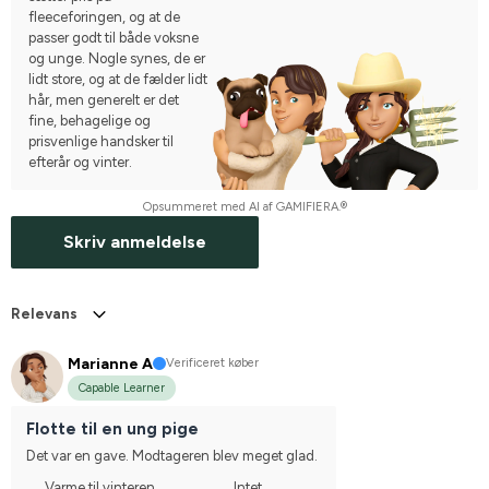
fleeceforingen, og at de
passer godt til både voksne
og unge. Nogle synes, de er
lidt store, og at de fælder lidt
hår, men generelt er det
fine, behagelige og
prisvenlige handsker til
efterår og vinter.
Opsummeret med AI af GAMIFIERA.®
Skriv anmeldelse
Relevans
Marianne A
Verificeret køber
Capable Learner
Flotte til en ung pige
Det var en gave. Modtageren blev meget glad.
Varme til vinteren
Intet