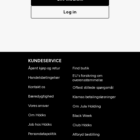
Log in
KUNDESERVICE
Åpent kjøp og retur
Find butik
EU's forsikring om
Handelsbetingelser
overensstemmelse
Kontakt os
Oftest stillede spørgsmål
Bæredygtighed
Klarnas betalingsløsninger
Vores ansvar
Om Jula Holding
Om Hööks
Black Week
Job hos Hööks
Club Hööks
Persondatapolitik
Afbryd bestilling