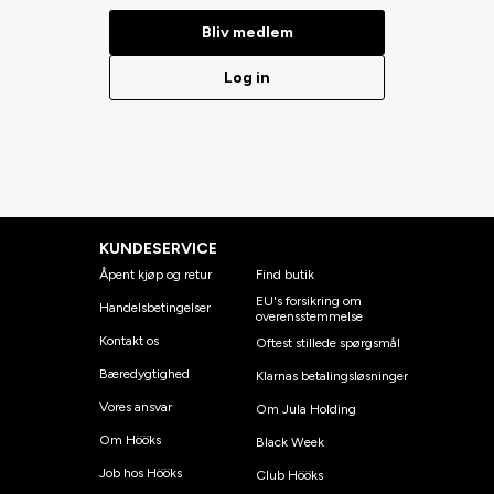
Bliv medlem
Log in
KUNDESERVICE
Åpent kjøp og retur
Find butik
EU's forsikring om
Handelsbetingelser
overensstemmelse
Kontakt os
Oftest stillede spørgsmål
Bæredygtighed
Klarnas betalingsløsninger
Vores ansvar
Om Jula Holding
Om Hööks
Black Week
Job hos Hööks
Club Hööks