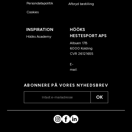
Persondatapolitik
Afbryd bestilling
Cookies
INSPIRATION
HÖÖKS
HESTESPORT APS
Hööks Academy
Albuen 17B
6000 Kolding
CVR 26121655
E-
mail:
kundeservice@hook
s.dk
ABONNERE PÅ VORES NYHEDSBREV
OK