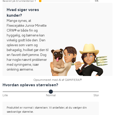
1
5%
Baseret på 22 anmeldelser
Hvad siger vores
kunder?
Mange synes, at
Fleecejakke Junior Minette
CRW® er både fin og
hyggelig, og børnene kan
virkelig godt lide den. Den
opleves som varm og
behagelig, hvilket gør den til
en favorit derhjemme. Dog
har nogle nævnt problemer
med syningerne, især
omkring ærmerne.
Opsummeret med AI af GAMIFIERA.®
Hvordan opleves størrelsen?
Lille
Normal
Stor
Produktet er normal i størrelsen. Vi anbefaler, at du vælger din
sædvanlige størrelse.