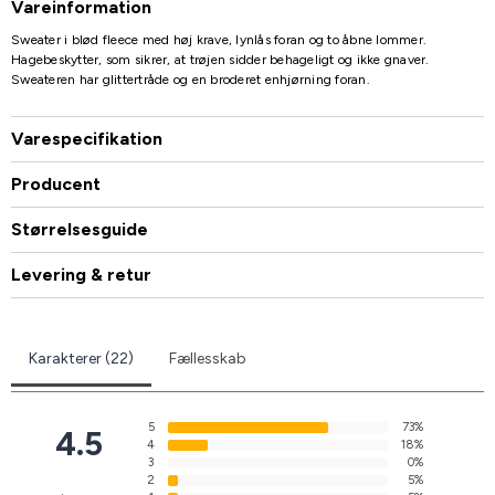
Vareinformation
Sweater i blød fleece med høj krave, lynlås foran og to åbne lommer.
Hagebeskytter, som sikrer, at trøjen sidder behageligt og ikke gnaver.
Sweateren har glittertråde og en broderet enhjørning foran.
Varespecifikation
Producent
Størrelsesguide
Levering & retur
Karakterer (22)
Fællesskab
5
73%
4.5
4
18%
3
0%
2
5%