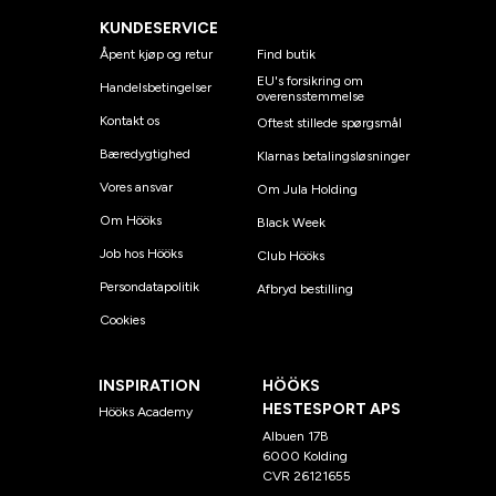
KUNDESERVICE
Åpent kjøp og retur
Find butik
EU's forsikring om
Handelsbetingelser
overensstemmelse
Kontakt os
Oftest stillede spørgsmål
Bæredygtighed
Klarnas betalingsløsninger
Vores ansvar
Om Jula Holding
Om Hööks
Black Week
Job hos Hööks
Club Hööks
Persondatapolitik
Afbryd bestilling
Cookies
INSPIRATION
HÖÖKS
HESTESPORT APS
Hööks Academy
Albuen 17B
6000 Kolding
CVR 26121655