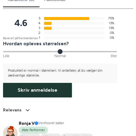
5
75%
4.6
4
13%
3
13%
2
0%
1
0%
Baseret på 8 anmeldelser
Hvordan opleves størrelsen?
Lille
Normal
Stor
Produktet er normal i størrelsen. Vi anbefaler, at du vælger din
sædvanlige størrelse.
Skriv anmeldelse
Relevans
Ronja V
Verificeret køber
Able Performer