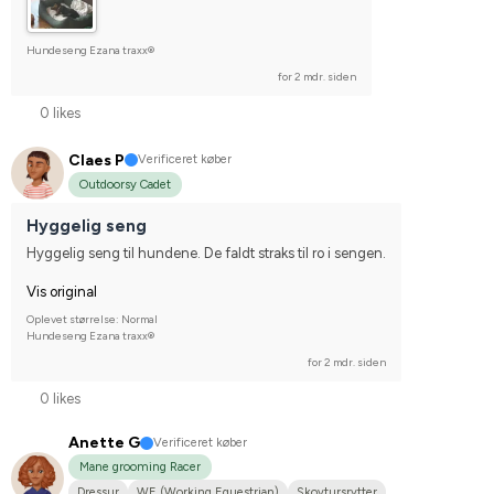
Hundeseng Ezana traxx®
for 2 mdr. siden
0 likes
Claes P
Verificeret køber
Outdoorsy Cadet
Hyggelig seng
Hyggelig seng til hundene. De faldt straks til ro i sengen.
Vis original
Oplevet størrelse: Normal
Hundeseng Ezana traxx®
for 2 mdr. siden
0 likes
Anette G
Verificeret køber
Mane grooming Racer
Dressur
WE (Working Equestrian)
Skovtursrytter