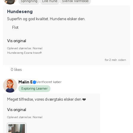
Springning
Lille hund
Svensk Varmblod
Stævnerytter på hobbyplan
Hundeseng
Superfin og god kvalitet. Hundene elsker den.
Flot
Vis original
Oplevet størrelse: Normal
Hundeseng Ezana traxx®
for 2 mdr. siden
0 likes
Malin E
Verificeret køber
Exploring Learner
Meget tilfredse, vores dværgtaks elsker den ❤️
Vis original
Oplevet størrelse: Normal