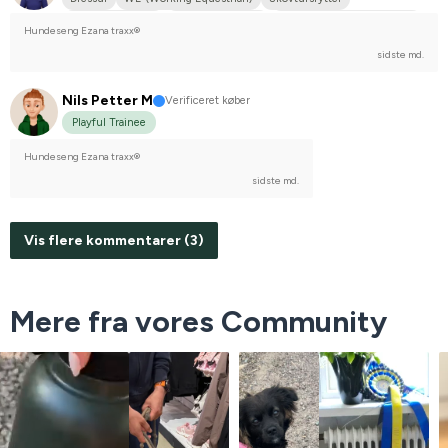
Mellemstor hund
Svensk Varmblod
Stævnerytter på hobbyplan
Hundeseng Ezana traxx®
sidste md.
Nils Petter M
Verificeret køber
Playful Trainee
Hundeseng Ezana traxx®
sidste md.
Vis flere kommentarer (3)
Mere fra vores Community