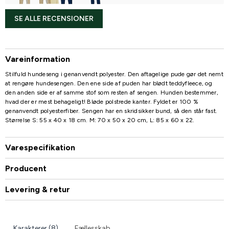
SE ALLE RECENSIONER
Vareinformation
Stilfuld hundeseng i genanvendt polyester. Den aftagelige pude gør det nemt
at rengøre hundesengen. Den ene side af puden har blødt teddyfleece, og
den anden side er af samme stof som resten af sengen. Hunden bestemmer,
hvad der er mest behageligt! Bløde polstrede kanter. Fyldet er 100 %
genanvendt polyesterfiber. Sengen har en skridsikker bund, så den står fast.
Størrelse S: 55 x 40 x 18 cm. M: 70 x 50 x 20 cm, L: 85 x 60 x 22.
Varespecifikation
Producent
Levering & retur
Karakterer (8)
Fællesskab