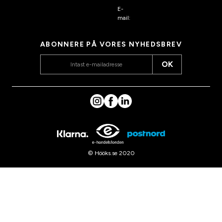
E-
mail:
kundeservice@hook
s.dk
ABONNERE PÅ VORES NYHEDSBREV
OK
© Hööks.se 2020