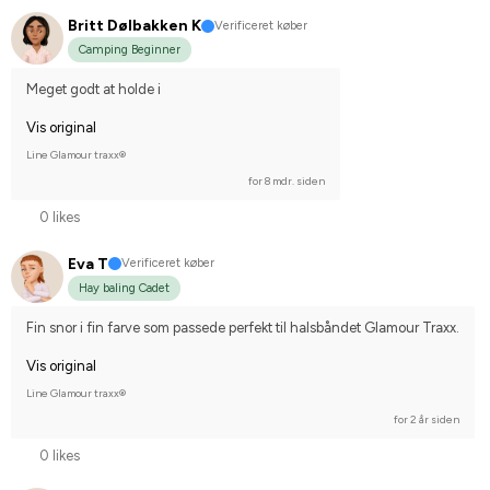
Britt Dølbakken K
Verificeret køber
Camping Beginner
Meget godt at holde i
Vis original
Line Glamour traxx®
for 8 mdr. siden
0 likes
Eva T
Verificeret køber
Hay baling Cadet
Fin snor i fin farve som passede perfekt til halsbåndet Glamour Traxx.
Vis original
Line Glamour traxx®
for 2 år siden
0 likes