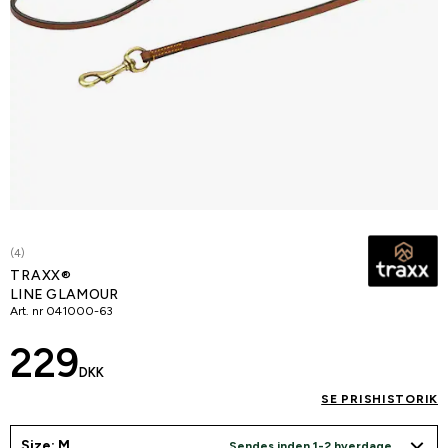
(4)
TRAXX®
LINE GLAMOUR
Art. nr
041000-63
229
DKK
SE PRISHISTORIK
Size: M
Sendes inden 1-2 hverdage