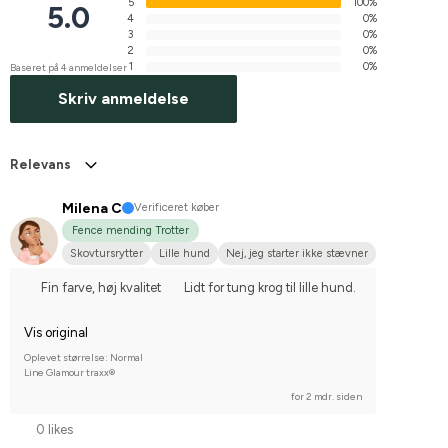
5
100%
5.0
4
0%
3
0%
2
0%
1
0%
Baseret på 4 anmeldelser
Skriv anmeldelse
Relevans
Milena C
Verificeret køber
Fence mending Trotter
Skovtursrytter
Lille hund
Nej, jeg starter ikke stævner
Fin farve, høj kvalitet
Lidt for tung krog til lille hund.
Vis original
Oplevet størrelse: Normal
Line Glamour traxx®
for 2 mdr. siden
0 likes