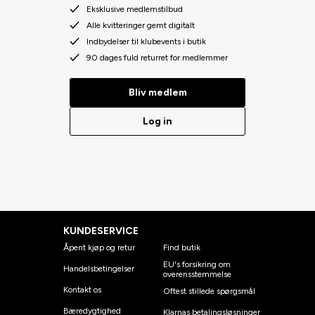
Eksklusive medlemstilbud
Alle kvitteringer gemt digitalt
Indbydelser til klubevents i butik
90 dages fuld returret for medlemmer
Bliv medlem
Log in
KUNDESERVICE
Åpent kjøp og retur
Find butik
EU's forsikring om
Handelsbetingelser
overensstemmelse
Kontakt os
Oftest stillede spørgsmål
Bæredygtighed
Klarnas betalingsløsninger