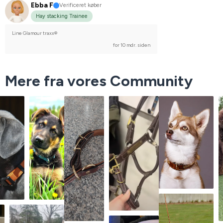
Ebba F
Verificeret køber
Hay stacking Trainee
Line Glamour traxx®
for 10 mdr. siden
Mere fra vores Community