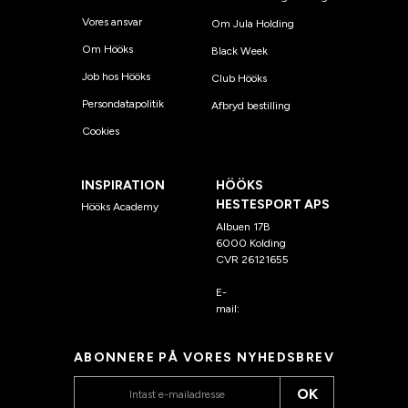
Vores ansvar
Om Jula Holding
Om Hööks
Black Week
Job hos Hööks
Club Hööks
Persondatapolitik
Afbryd bestilling
Cookies
INSPIRATION
HÖÖKS
HESTESPORT APS
Hööks Academy
Albuen 17B
6000 Kolding
CVR 26121655
E-
mail:
kundeservice@hook
s.dk
ABONNERE PÅ VORES NYHEDSBREV
OK