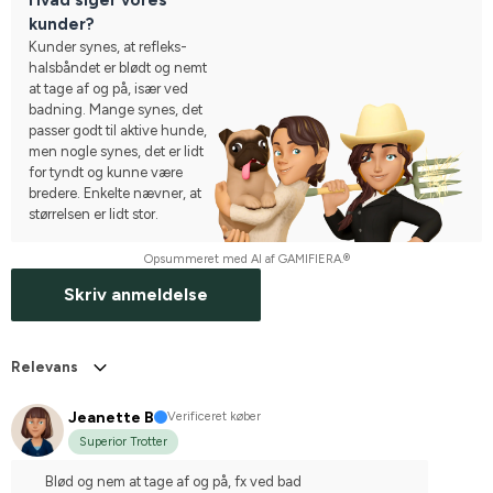
kunder?
Kunder synes, at refleks-
halsbåndet er blødt og nemt
at tage af og på, især ved
badning. Mange synes, det
passer godt til aktive hunde,
men nogle synes, det er lidt
for tyndt og kunne være
bredere. Enkelte nævner, at
størrelsen er lidt stor.
Opsummeret med AI af GAMIFIERA.®
Skriv anmeldelse
Relevans
Jeanette B
Verificeret køber
Superior Trotter
Blød og nem at tage af og på, fx ved bad