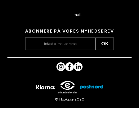
E-
mail:
kundeservice@hook
s.dk
ABONNERE PÅ VORES NYHEDSBREV
OK
© Hööks.se 2020