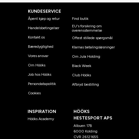
KUNDESERVICE
Åpent kjøp og retur
Find butik
EU's forsikring om
Handelsbetingelser
overensstemmelse
Kontakt os
Oftest stillede spørgsmål
Bæredygtighed
Klarnas betalingsløsninger
Vores ansvar
Om Jula Holding
Om Hööks
Black Week
Job hos Hööks
Club Hööks
Persondatapolitik
Afbryd bestilling
Cookies
INSPIRATION
HÖÖKS
HESTESPORT APS
Hööks Academy
Albuen 17B
6000 Kolding
CVR 26121655