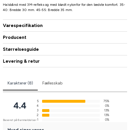
Halsbånd med 3M-refleks og med blødt nylonfor for den bedste komfort. 35-
40: Bredde 30 mm. 45-55: Bredde 35 mm.
Varespecifikation
Producent
Størrelsesguide
Levering & retur
Karakterer (8)
Fællesskab
5
75%
4.4
4
0%
3
13%
2
13%
1
0%
Baseret på 8 anmeldelser
Hvad siger vores