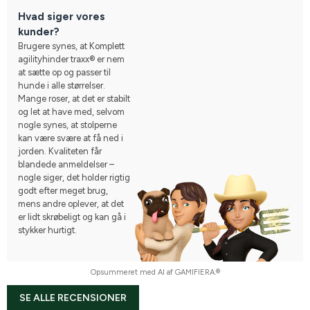
Hvad siger vores
kunder?
Brugere synes, at Komplett
agilityhinder traxx® er nem
at sætte op og passer til
hunde i alle størrelser.
Mange roser, at det er stabilt
og let at have med, selvom
nogle synes, at stolperne
kan være svære at få ned i
jorden. Kvaliteten får
blandede anmeldelser –
nogle siger, det holder rigtig
godt efter meget brug,
mens andre oplever, at det
er lidt skrøbeligt og kan gå i
stykker hurtigt.
Opsummeret med AI af GAMIFIERA.®
SE ALLE RECENSIONER