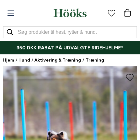
350 DKK RABAT PÅ UDVALGTE RIDEHJELME*
Hjem
Hund
Aktivering & Træning
Træning