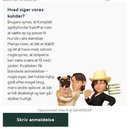
Hvad siger vores
kunder?
Brugere synes, at Komplett
agilityhinder traxx® er nem
at sætte op og passer til
hunde i alle størrelser.
Mange roser, at det er stabilt
og let at have med, selvom
nogle synes, at stolperne
kan være svære at få ned i
jorden. Kvaliteten får
blandede anmeldelser –
nogle siger, det holder rigtig
godt efter meget brug,
mens andre oplever, at det
er lidt skrøbeligt og kan gå i
stykker hurtigt.
Opsummeret med AI af GAMIFIERA.®
Skriv anmeldelse