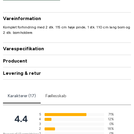
Vareinformation
Komplet forhindring med 2 stk. 115 cm høje pinde, 1 stk. 110 cm lang bom og
2 stk. bomholdere.
Varespecifikation
Producent
Levering & retur
Karakterer (17)
Fællesskab
5
71%
4.4
4
12%
3
0%
2
18%
1
0%
Baseret på 17 anmeldelser