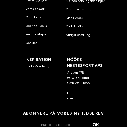
Bæredygtighed
Klarnas betalingsløsninger
Vores ansvar
Om Jula Holding
Om Hööks
Black Week
Job hos Hööks
Club Hööks
Persondatapolitik
Afbryd bestilling
Cookies
INSPIRATION
HÖÖKS
HESTESPORT APS
Hööks Academy
Albuen 17B
6000 Kolding
CVR 26121655
E-
mail:
kundeservice@hook
s.dk
ABONNERE PÅ VORES NYHEDSBREV
OK