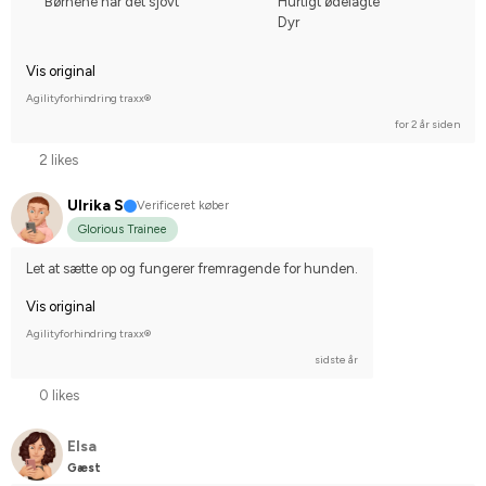
Børnene har det sjovt
Hurtigt ødelagte
Dyr
Vis original
Agilityforhindring traxx®
for 2 år siden
2 likes
Ulrika S
Verificeret køber
Glorious Trainee
Let at sætte op og fungerer fremragende for hunden.
Vis original
Agilityforhindring traxx®
sidste år
0 likes
Elsa
Gæst