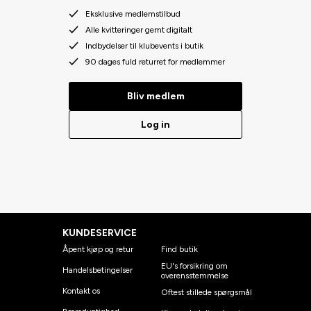
Eksklusive medlemstilbud
Alle kvitteringer gemt digitalt
Indbydelser til klubevents i butik
90 dages fuld returret for medlemmer
Bliv medlem
Log in
KUNDESERVICE
Åpent kjøp og retur
Find butik
EU's forsikring om
Handelsbetingelser
overensstemmelse
Kontakt os
Oftest stillede spørgsmål