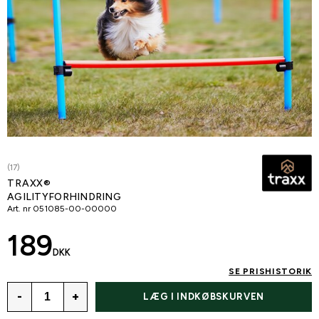
(17)
TRAXX®
AGILITYFORHINDRING
Art. nr
051085-00-00000
189
DKK
SE PRISHISTORIK
-
+
LÆG I INDKØBSKURVEN