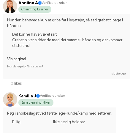
Anniina A
Verificeret køber
Charming Learner
Hunden behøvede kun at gribe fat i legetøjet, så sad grebet tilbage i 
hånden.
Det kunne have været rart
Grebet bliver siddende med det samme i hånden og der kommer
et stort hul
Vis original
Hundelegetøj Tanta traxx®
sidste uge
0 likes
Kamilla J
Verificeret køber
Barn cleaning Hiker
Røg i snorbeslaget ved første lege-runde/kamp med setteren.
Billig
Ikke særlig holdbar