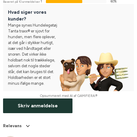
1
60%
Baseret på 10 anmeldelser
Hvad siger vores
kunder?
Mange synes Hundelegetøj
Tanta traxx® er sjovt for
hunden, men flere oplever,
at det går i stykker hurtigt,
især ved håndtaget eller
snoren. Det virker ikke
holdbart nok til trækkelege,
selvom det nogle steder
står, det kan bruges til det.
Holdbarheden er et stort
minus ifølge mange.
Opsummeret med AI af GAMIFIERA.®
Skriv anmeldelse
Relevans