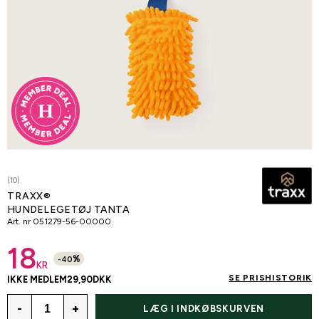
(10)
TRAXX®
HUNDELEGETØJ TANTA
Art. nr
051279-56-00000
18
%
-
40
KR
SE PRISHISTORIK
IKKE MEDLEM
29,90
DKK
-
+
LÆG I INDKØBSKURVEN