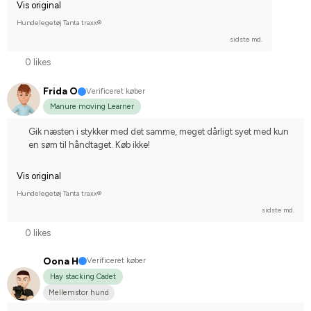
Vis original
Hundelegetøj Tanta traxx®
sidste md.
0 likes
Frida O
Verificeret køber
Manure moving Learner
Gik næsten i stykker med det samme, meget dårligt syet med kun
en søm til håndtaget. Køb ikke!
Vis original
Hundelegetøj Tanta traxx®
sidste md.
0 likes
Oona H
Verificeret køber
Hay stacking Cadet
Mellemstor hund