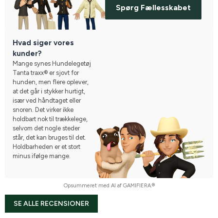
Spørg Fællesskabet
Hvad siger vores
kunder?
Mange synes Hundelegetøj
Tanta traxx® er sjovt for
hunden, men flere oplever,
at det går i stykker hurtigt,
især ved håndtaget eller
snoren. Det virker ikke
holdbart nok til trækkelege,
selvom det nogle steder
står, det kan bruges til det.
Holdbarheden er et stort
minus ifølge mange.
Opsummeret med AI af GAMIFIERA.®
SE ALLE RECENSIONER