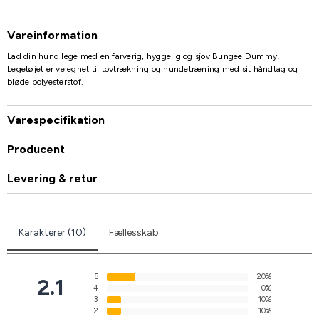
Vareinformation
Lad din hund lege med en farverig, hyggelig og sjov Bungee Dummy!
Legetøjet er velegnet til tovtrækning og hundetræning med sit håndtag og
bløde polyesterstof.
Varespecifikation
Producent
Levering & retur
Karakterer (10)
Fællesskab
5
20%
2.1
4
0%
3
10%
2
10%