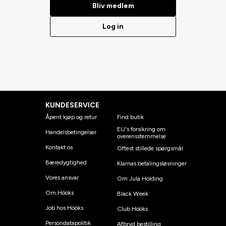
Bliv medlem
Log in
KUNDESERVICE
Åpent kjøp og retur
Find butik
EU's forsikring om
Handelsbetingelser
overensstemmelse
Kontakt os
Oftest stillede spørgsmål
Bæredygtighed
Klarnas betalingsløsninger
Vores ansvar
Om Jula Holding
Om Hööks
Black Week
Job hos Hööks
Club Hööks
Persondatapolitik
Afbryd bestilling