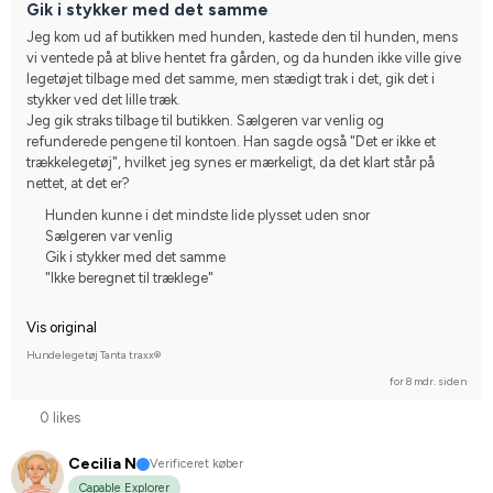
Gik i stykker med det samme
Jeg kom ud af butikken med hunden, kastede den til hunden, mens 
vi ventede på at blive hentet fra gården, og da hunden ikke ville give 
legetøjet tilbage med det samme, men stædigt trak i det, gik det i 
stykker ved det lille træk.
Jeg gik straks tilbage til butikken. Sælgeren var venlig og 
refunderede pengene til kontoen. Han sagde også "Det er ikke et 
trækkelegetøj", hvilket jeg synes er mærkeligt, da det klart står på 
nettet, at det er?
Hunden kunne i det mindste lide plysset uden snor
Sælgeren var venlig
Gik i stykker med det samme
"Ikke beregnet til træklege"
Vis original
Hundelegetøj Tanta traxx®
for 8 mdr. siden
0 likes
Cecilia N
Verificeret køber
Capable Explorer