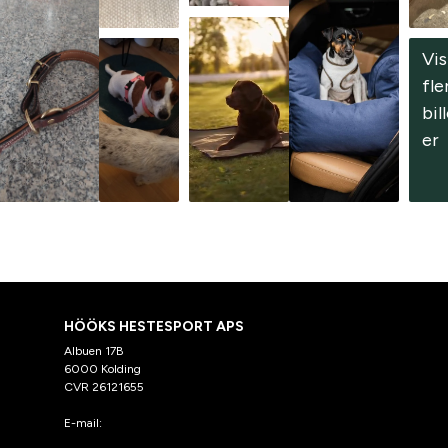
Vis 
fle
bil
er
HÖÖKS HESTESPORT APS
Albuen 17B
6000 Kolding
CVR 26121655
E-mail:
kundeservice@hooks.dk