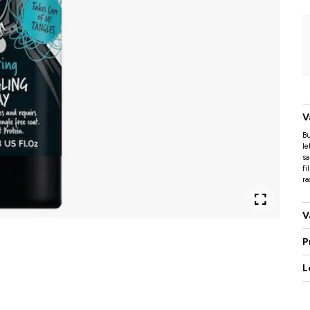
V
Bu
le
sa
fi
ra
V
P
L