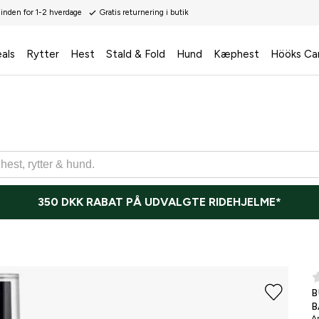
 inden for 1-2 hverdage
Gratis returnering i butik
als
Rytter
Hest
Stald & Fold
Hund
Kæphest
Hööks Ca
350 DKK RABAT PÅ UDVALGTE RIDEHJELME*
B
B
Ar