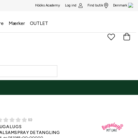
Log ind
Find butik
Hööks Academy
Denmark
re
Mærker
OUTLET
(0)
UGALUGS
ALSAMSPRAY DETANGLING
t. nr
053165-00-00000