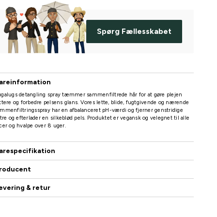
Spørg Fællesskabet
areinformation
galugs detangling spray tæmmer sammenfiltrede hår for at gøre plejen
ttere og forbedre pelsens glans. Vores lette, blide, fugtgivende og nærende
mmenfiltringsspray har en afbalanceret pH-værdi og fjerner genstridige
ltre og efterlader en silkeblød pels. Produktet er vegansk og velegnet til alle
cer og hvalpe over 8 uger.
arespecifikation
roducent
evering & retur