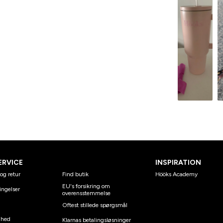
ERVICE
INSPIRATION
og retur
Find butik
Hööks Academy
EU's forsikring om
ingelser
overensstemmelse
Oftest stillede spørgsmål
ghed
Klarnas betalingsløsninger