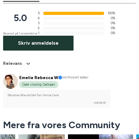
5
100%
5.0
4
0%
3
0%
2
0%
1
0%
Baseret på 1 anmeldelse
Skriv anmeldelse
Relevans
Emelie Rebecca W
Verificeret køber
Gate closing Galloper
Sårsalve Wound Gel Fair Horse Care
sidste år
Mere fra vores Community