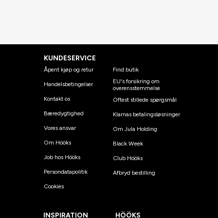
KUNDESERVICE
Åpent kjøp og retur
Find butik
EU's forsikring om
Handelsbetingelser
overensstemmelse
Kontakt os
Oftest stillede spørgsmål
Bæredygtighed
Klarnas betalingsløsninger
Vores ansvar
Om Jula Holding
Om Hööks
Black Week
Job hos Hööks
Club Hööks
Persondatapolitik
Afbryd bestilling
Cookies
INSPIRATION
HÖÖKS