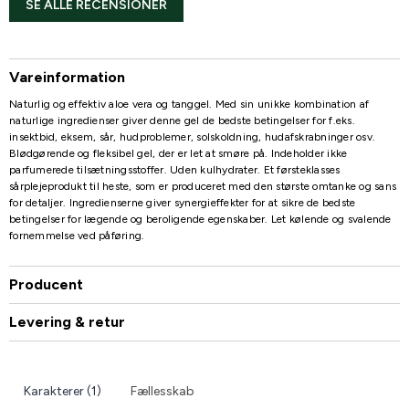
SE ALLE RECENSIONER
Vareinformation
Naturlig og effektiv aloe vera og tanggel. Med sin unikke kombination af
naturlige ingredienser giver denne gel de bedste betingelser for f.eks.
insektbid, eksem, sår, hudproblemer, solskoldning, hudafskrabninger osv.
Blødgørende og fleksibel gel, der er let at smøre på. Indeholder ikke
parfumerede tilsætningsstoffer. Uden kulhydrater. Et førsteklasses
sårplejeprodukt til heste, som er produceret med den største omtanke og sans
for detaljer. Ingredienserne giver synergieffekter for at sikre de bedste
betingelser for lægende og beroligende egenskaber. Let kølende og svalende
fornemmelse ved påføring.
Producent
Levering & retur
Karakterer (1)
Fællesskab