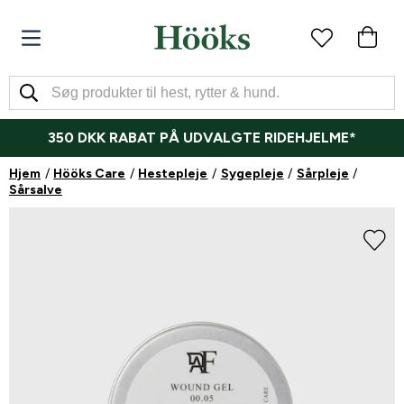
350 DKK RABAT PÅ UDVALGTE RIDEHJELME*
Hjem
Hööks Care
Hestepleje
Sygepleje
Sårpleje
Sårsalve