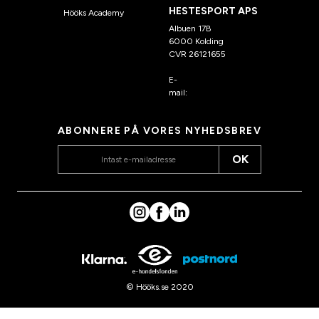
HESTESPORT APS
Hööks Academy
Albuen 17B
6000 Kolding
CVR 26121655
E-
mail:
kundeservice@hook
s.dk
ABONNERE PÅ VORES NYHEDSBREV
OK
© Hööks.se 2020