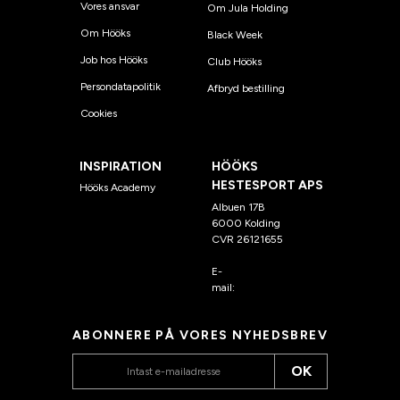
Vores ansvar
Om Jula Holding
Om Hööks
Black Week
Job hos Hööks
Club Hööks
Persondatapolitik
Afbryd bestilling
Cookies
INSPIRATION
HÖÖKS
HESTESPORT APS
Hööks Academy
Albuen 17B
6000 Kolding
CVR 26121655
E-
mail:
kundeservice@hook
s.dk
ABONNERE PÅ VORES NYHEDSBREV
OK