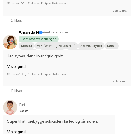
Sårsalve 100 g Zinksalva Eclipse Biofarmab
sidste md.
0 likes
Amanda H
Verificeret køber
Competent Challenger
Dressur
WE (Working Equestrian)
Skovtursrytter
Kørsel
Lille hund
Shetlandspony
Dansk Varmblod (DV)
Jeg synes, den virker rigtig godt.
Stævnerytter på hobbyplan
Vis original
Sårsalve 100 g Zinksalva Eclipse Biofarmab
sidste md.
0 likes
Cri
Gæst
Super til at forebygge solskader i karled og på mulen.
Vis original