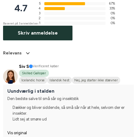
5
67%
4.7
4
33%
3
0%
2
0%
1
0%
Baseret på 3 anmeldelser
Skriv anmeldelse
Relevans
Siv S
Verificeret køber
Skilled Galloper
Icelandic horse
Islandsk hest
Nej, jeg starter ikke stævner
Uundværlig i stalden
Den bedste salve til små sår og insektstik
Dækker og bliver siddende, så små sår når at hele, selvom der er
insekter.
Lidt sej at smøre ud
Vis original