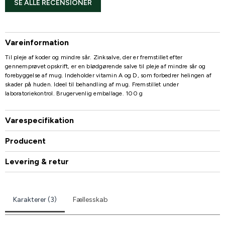
SE ALLE RECENSIONER
Vareinformation
Til pleje af koder og mindre sår. Zinksalve, der er fremstillet efter
gennemprøvet opskrift, er en blødgørende salve til pleje af mindre sår og
forebyggelse af mug. Indeholder vitamin A og D, som forbedrer helingen af ​​
skader på huden. Ideel til behandling af mug. Fremstillet under
laboratoriekontrol. Brugervenlig emballage. 100 g
Varespecifikation
Producent
Levering & retur
Karakterer (3)
Fællesskab