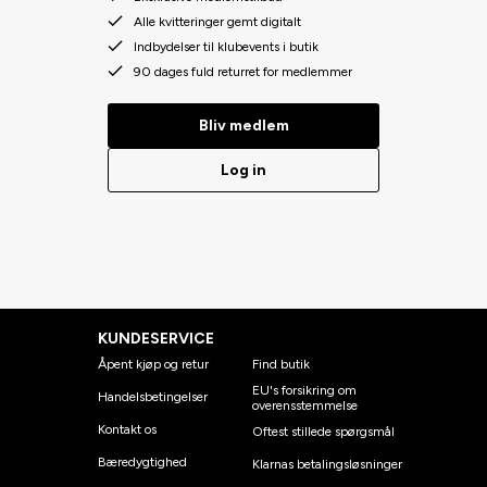
Alle kvitteringer gemt digitalt
Indbydelser til klubevents i butik
90 dages fuld returret for medlemmer
Bliv medlem
Log in
KUNDESERVICE
Åpent kjøp og retur
Find butik
EU's forsikring om
Handelsbetingelser
overensstemmelse
Kontakt os
Oftest stillede spørgsmål
Bæredygtighed
Klarnas betalingsløsninger