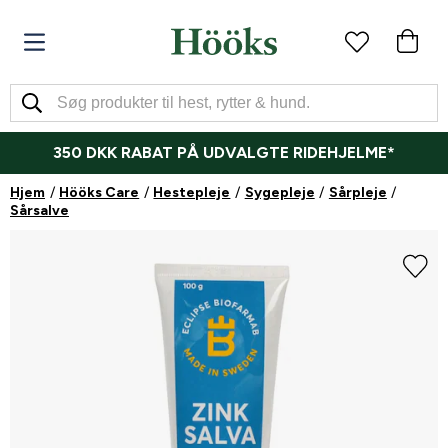
350 DKK RABAT PÅ UDVALGTE RIDEHJELME*
Hjem
Hööks Care
Hestepleje
Sygepleje
Sårpleje
Sårsalve